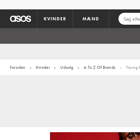
Gå til hovedindhold
KVINDER
MÆND
Forsiden
›
Kvinder
›
Udsalg
›
A To Z Of Brands
›
Young 