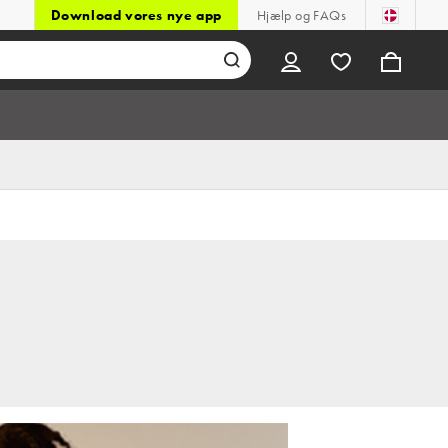
Download vores nye app
Hjælp og FAQs