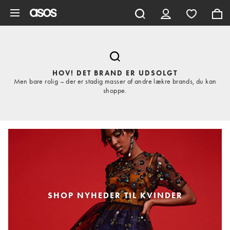
Gå til hovedindhold
HOV! DET BRAND ER UDSOLGT
Men bare rolig – der er stadig masser af andre lækre brands, du kan
shoppe.
SHOP NYHEDER TIL KVINDER