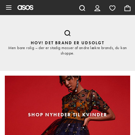
Gå til hovedindhold
HOV! DET BRAND ER UDSOLGT
Men bare rolig – der er stadig masser af andre lækre brands, du kan
shoppe.
SHOP NYHEDER TIL KVINDER