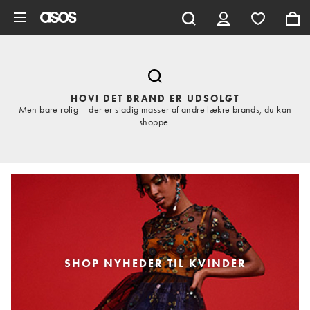
Gå til hovedindhold
HOV! DET BRAND ER UDSOLGT
Men bare rolig – der er stadig masser af andre lækre brands, du kan
shoppe.
SHOP NYHEDER TIL KVINDER