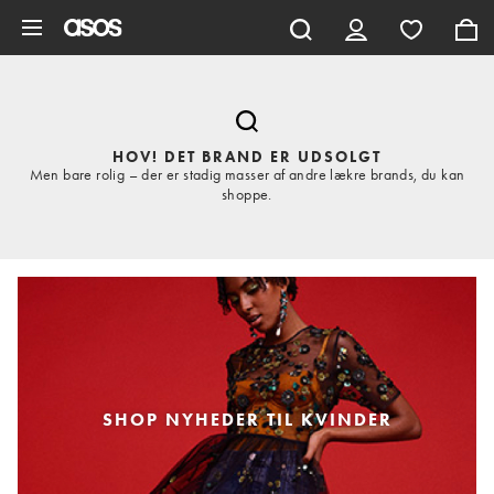
Gå til hovedindhold
HOV! DET BRAND ER UDSOLGT
Men bare rolig – der er stadig masser af andre lækre brands, du kan
shoppe.
SHOP NYHEDER TIL KVINDER