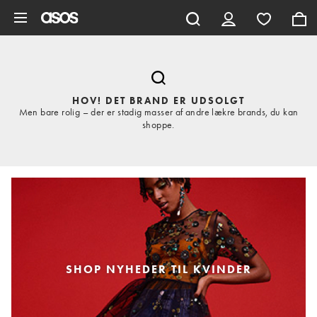
Gå til hovedindhold
HOV! DET BRAND ER UDSOLGT
Men bare rolig – der er stadig masser af andre lækre brands, du kan
shoppe.
SHOP NYHEDER TIL KVINDER