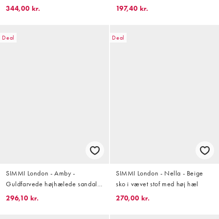
hæl
344,00 kr.
197,40 kr.
Deal
Deal
SIMMI London - Amby -
SIMMI London - Nella - Beige
Guldfarvede højhælede sandaler
sko i vævet stof med høj hæl
med spejleffekt og stropper
296,10 kr.
270,00 kr.