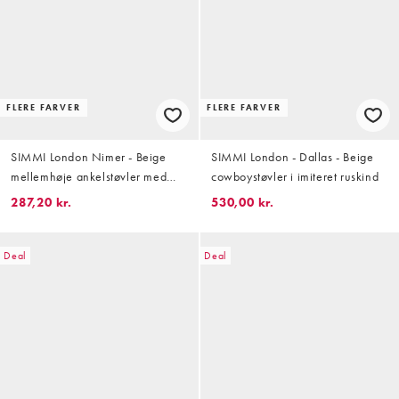
FLERE FARVER
FLERE FARVER
SIMMI London Nimer - Beige
SIMMI London - Dallas - Beige
mellemhøje ankelstøvler med
cowboystøvler i imiteret ruskind
blokhæl
287,20 kr.
530,00 kr.
Deal
Deal