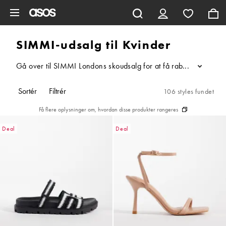
Gå til hovedindhold
SIMMI-udsalg til Kvinder
Gå over til SIMMI Londons skoudsalg for at få rabat på sæsonens
...
Sortér
Filtrér
106 styles fundet
Få flere oplysninger om, hvordan disse produkter rangeres
Deal
Deal