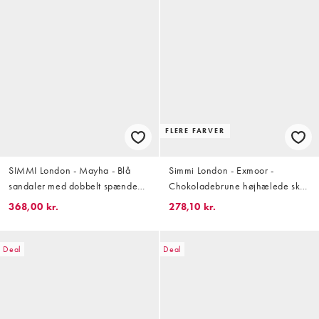
FLERE FARVER
SIMMI London - Mayha - Blå
Simmi London - Exmoor -
sandaler med dobbelt spænde
Chokoladebrune højhælede sko i
med perler
ruskind med hælrem
368,00 kr.
278,10 kr.
Deal
Deal