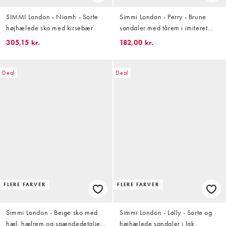
SIMMI London - Niamh - Sorte
Simmi London - Perry - Brune
højhælede sko med kirsebær
sandaler med tårem i imiteret
ruskind
305,15 kr.
182,00 kr.
Deal
Deal
FLERE FARVER
FLERE FARVER
Simmi London - Beige sko med
Simmi London - Lolly - Sorte og
hæl, hælrem og spændedetalje i
højhælede sandaler i lak