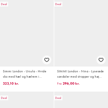
Deal
Deal
Simmi London - Ursula - Hvide
SIMMI London - Nina - Lyserøde
sko med hæl og hælrem i
sandaler med stropper og høj
blondestof
hæl
323,10 kr.
Fra
296,00 kr.
Deal
Deal