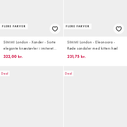
FLERE FARVER
FLERE FARVER
SIMMI London - Xander - Sorte
SIMMI London - Eleonoora -
elegante knæstøvler i imiteret
Røde sandaler med kitten-hæl
ruskind
322,00 kr.
231,75 kr.
Deal
Deal