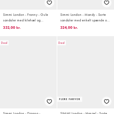
Simmi London - Franny - Gule
Simmi London - Mandy - Sorte
sandaler med kilehæl og
sandaler med enkelt spænde og
blomsterdetalje
perler
332,00 kr.
324,00 kr.
Deal
Deal
FLERE FARVER
Simmi London - Dianna -
SIMMI London - Hanzel - Sorte