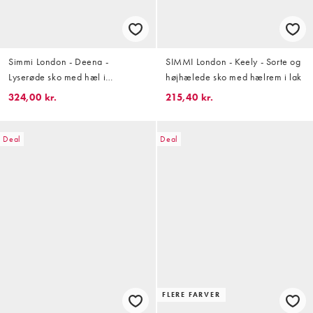
Simmi London - Deena -
SIMMI London - Keely - Sorte og
Lyserøde sko med hæl i
højhælede sko med hælrem i lak
blondestof
324,00 kr.
215,40 kr.
Deal
Deal
FLERE FARVER