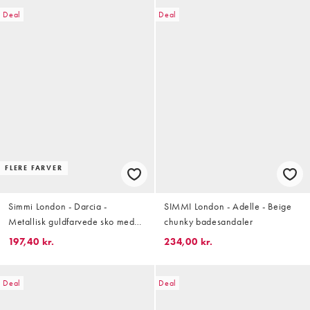
Deal
Deal
FLERE FARVER
Simmi London - Darcia -
SIMMI London - Adelle - Beige
Metallisk guldfarvede sko med
chunky badesandaler
høj hæl, spids snude og
197,40 kr.
234,00 kr.
slingback-rem i PU
Deal
Deal