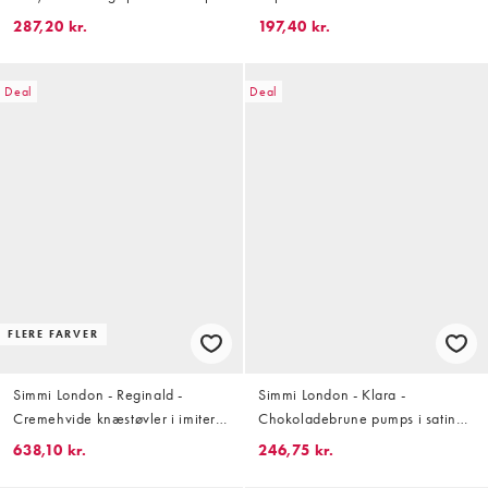
imiteret ruskind
287,20 kr.
197,40 kr.
Deal
Deal
FLERE FARVER
Simmi London - Reginald -
Simmi London - Klara -
Cremehvide knæstøvler i imiteret
Chokoladebrune pumps i satin
pels med spænde
med hælrem og hæl
638,10 kr.
246,75 kr.