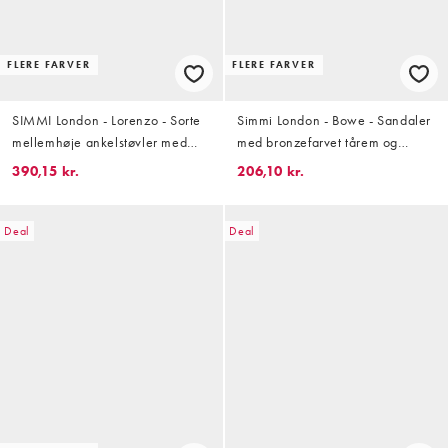
FLERE FARVER
FLERE FARVER
SIMMI London - Lorenzo - Sorte
Simmi London - Bowe - Sandaler
mellemhøje ankelstøvler med
med bronzefarvet tårem og
hæl
guldfarvet metaldetalje
390,15 kr.
206,10 kr.
Deal
Deal