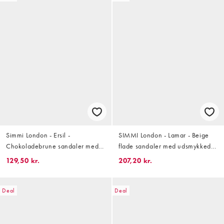
Simmi London - Ersil -
SIMMI London - Lamar - Beige
Chokoladebrune sandaler med
flade sandaler med udsmykkede
tårem med rhinsten i satin
stropper
129,50 kr.
207,20 kr.
Deal
Deal