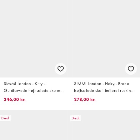
SIMMI London - Kitty -
SIMMI London - Heky - Brune
Guldfarvede højhælede sko med
højhælede sko i imiteret ruskind
kilehæl
med hælrem
246,00 kr.
278,00 kr.
Deal
Deal