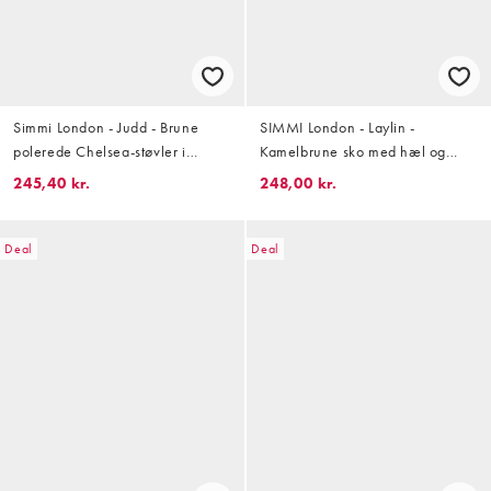
Simmi London - Judd - Brune
SIMMI London - Laylin -
polerede Chelsea-støvler i
Kamelbrune sko med hæl og
chunky stil
hælrem i lak
245,40 kr.
248,00 kr.
Deal
Deal