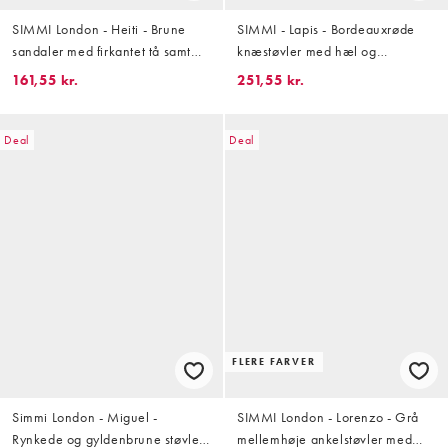
SIMMI London - Heiti - Brune
SIMMI - Lapis - Bordeauxrøde
sandaler med firkantet tå samt
knæstøvler med hæl og
stropper og kitten-hæl
krokodillelook
161,55 kr.
251,55 kr.
Deal
Deal
FLERE FARVER
Simmi London - Miguel -
SIMMI London - Lorenzo - Grå
Rynkede og gyldenbrune støvler
mellemhøje ankelstøvler med