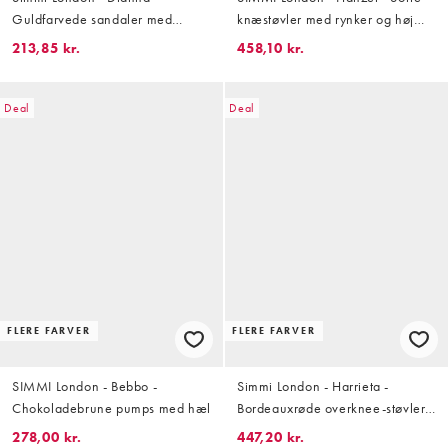
Guldfarvede sandaler med
knæstøvler med rynker og høj
kilehæl
blokhæl
213,85 kr.
458,10 kr.
Deal
Deal
FLERE FARVER
FLERE FARVER
SIMMI London - Bebbo -
Simmi London - Harrieta -
Chokoladebrune pumps med hæl
Bordeauxrøde overknee-støvler
med hæl
278,00 kr.
447,20 kr.