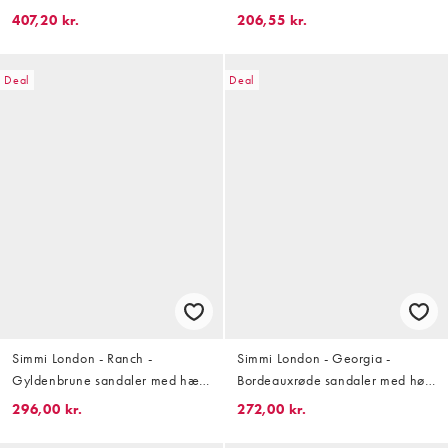
med buet hæl
hæl
407,20 kr.
206,55 kr.
Deal
Deal
Simmi London - Ranch -
Simmi London - Georgia -
Gyldenbrune sandaler med hæl,
Bordeauxrøde sandaler med høj
tårem og hælrem i imiteret
hæl og bindebånd om benet
296,00 kr.
272,00 kr.
ruskind