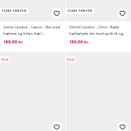
FLERE FARVER
FLERE FARVER
Simmi London - Laena - Sko med
SIMMI London - Onix - Røde
hælrem og kitten-hæl i
højhælede sko med spids tå og
leopardprint
bindebånd om benet
188,00 kr.
180,00 kr.
Deal
Deal