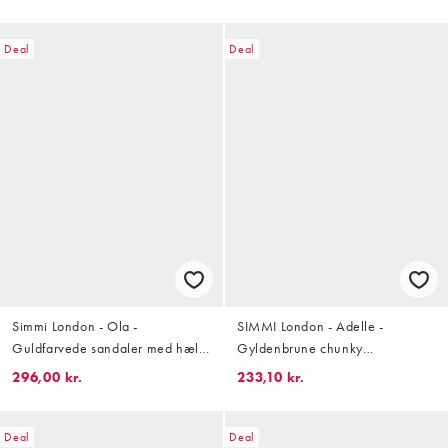
Deal
Deal
Simmi London - Ola -
SIMMI London - Adelle -
Guldfarvede sandaler med hæl
Gyldenbrune chunky
og udsmykninger
badesandaler
296,00 kr.
233,10 kr.
Deal
Deal