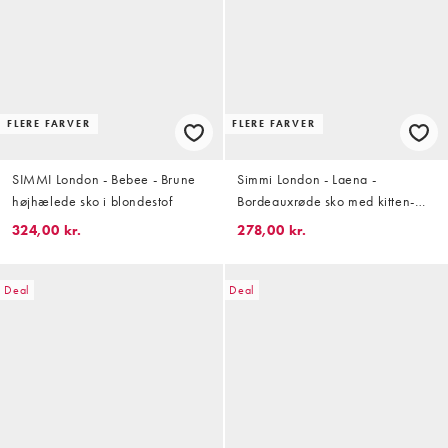
FLERE FARVER
FLERE FARVER
SIMMI London - Bebee - Brune
Simmi London - Laena -
højhælede sko i blondestof
Bordeauxrøde sko med kitten-
hæl og hælrem
324,00 kr.
278,00 kr.
Deal
Deal