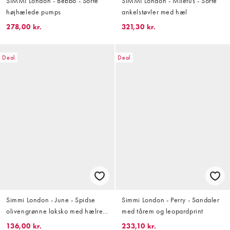
SIMMI London - Bebbo - Sorte
SIMMI London - Miletus - Sorte
højhælede pumps
ankelstøvler med hæl
278,00 kr.
321,30 kr.
Deal
Deal
Simmi London - June - Spidse
Simmi London - Perry - Sandaler
olivengrønne laksko med hælrem
med tårem og leopardprint
og kitten-hæl
136,00 kr.
233,10 kr.