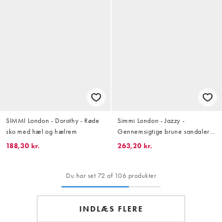
SIMMI London - Dorothy - Røde
Simmi London - Jazzy -
sko med hæl og hælrem
Gennemsigtige brune sandaler
med høj hæl
188,30 kr.
263,20 kr.
Du har set 72 af 106 produkter
INDLÆS FLERE