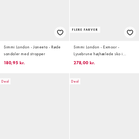
FLERE FARVER
Simmi London - Janeeta - Røde
Simmi London - Exmoor -
sandaler med stropper
Lysebrune højhælede sko i
ruskind med hælrem
180,95 kr.
278,00 kr.
Deal
Deal