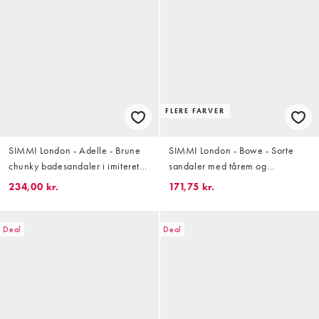
FLERE FARVER
SIMMI London - Adelle - Brune
SIMMI London - Bowe - Sorte
chunky badesandaler i imiteret
sandaler med tårem og
nubuck
guldfarvet metaldetalje
234,00 kr.
171,75 kr.
Deal
Deal