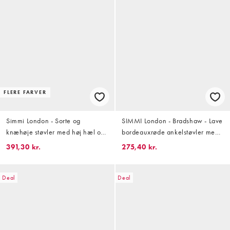
FLERE FARVER
Simmi London - Sorte og
SIMMI London - Bradshaw - Lave
knæhøje støvler med høj hæl og
bordeauxrøde ankelstøvler med
krokodilletekstur
seledetaljer
391,30 kr.
275,40 kr.
Deal
Deal