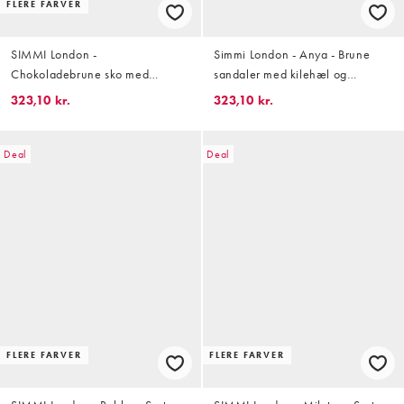
FLERE FARVER
SIMMI London -
Simmi London - Anya - Brune
Chokoladebrune sko med
sandaler med kilehæl og
hælrem og spændedetaljer i
guldfarvet tådetalje
323,10 kr.
323,10 kr.
ruskind
Deal
Deal
FLERE FARVER
FLERE FARVER