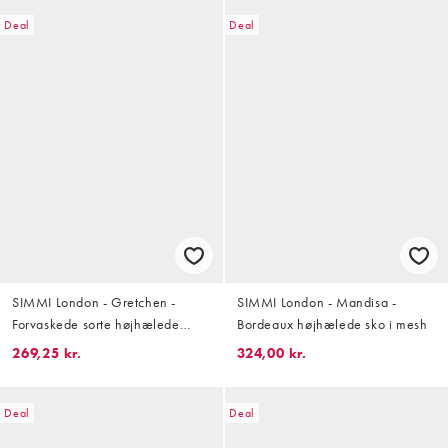
Deal
Deal
SIMMI London - Gretchen -
SIMMI London - Mandisa -
Forvaskede sorte højhælede
Bordeaux højhælede sko i mesh
slingback-sko med
269,25 kr.
324,00 kr.
spændedetaljer
Deal
Deal