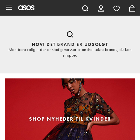
Gå til hovedindhold
HOV! DET BRAND ER UDSOLGT
Men bare rolig – der er stadig masser af andre lækre brands, du kan
shoppe.
SHOP NYHEDER TIL KVINDER