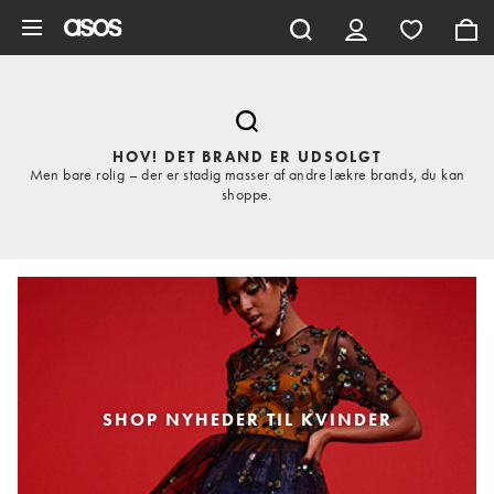
Gå til hovedindhold
HOV! DET BRAND ER UDSOLGT
Men bare rolig – der er stadig masser af andre lækre brands, du kan
shoppe.
SHOP NYHEDER TIL KVINDER