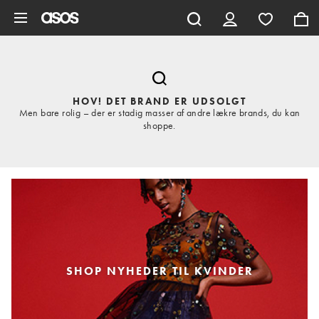
Gå til hovedindhold
HOV! DET BRAND ER UDSOLGT
Men bare rolig – der er stadig masser af andre lækre brands, du kan
shoppe.
SHOP NYHEDER TIL KVINDER