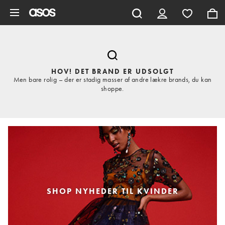
Gå til hovedindhold
HOV! DET BRAND ER UDSOLGT
Men bare rolig – der er stadig masser af andre lækre brands, du kan
shoppe.
SHOP NYHEDER TIL KVINDER