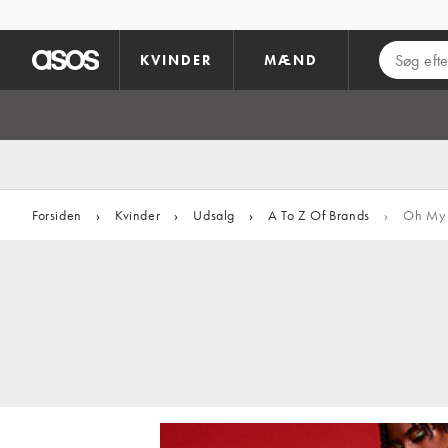
Gå til hovedindhold
KVINDER
MÆND
Forsiden
›
Kvinder
›
Udsalg
›
A To Z Of Brands
›
Oh My 