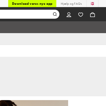
Download vores nye app
Hjælp og FAQs