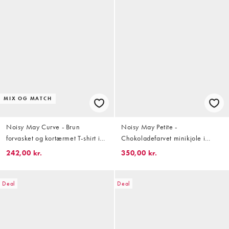
MIX OG MATCH
Noisy May Curve - Brun
Noisy May Petite -
forvasket og kortærmet T-shirt i
Chokoladefarvet minikjole i
jersey - Del af sæt
seersucker med gingham-tern og
242,00 kr.
350,00 kr.
niveauinddelt design samt åben
ryg med bindebånd
Deal
Deal