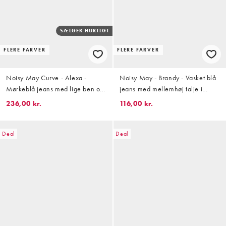
SÆLGER HURTIGT
FLERE FARVER
FLERE FARVER
Noisy May Curve - Alexa -
Noisy May - Brandy - Vasket blå
Mørkeblå jeans med lige ben og
jeans med mellemhøj talje i
mellemhøj talje
løstsiddende pasform
236,00 kr.
116,00 kr.
Deal
Deal