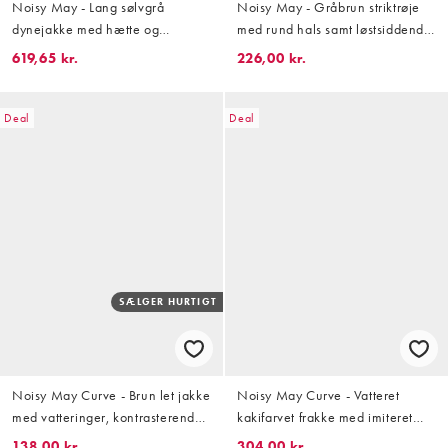
Noisy May - Lang sølvgrå
Noisy May - Gråbrun striktrøje
dynejakke med hætte og
med rund hals samt løstsiddende
polstring
pasform
619,65 kr.
226,00 kr.
Deal
Deal
SÆLGER HURTIGT
Noisy May Curve - Brun let jakke
Noisy May Curve - Vatteret
med vatteringer, kontrasterende
kakifarvet frakke med imiteret
fløjlskrave og tern
pelskrave og -for med
138,00 kr.
304,00 kr.