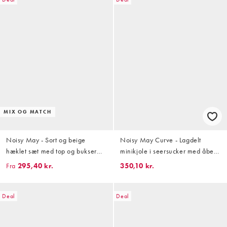
MIX OG MATCH
Noisy May - Sort og beige
Noisy May Curve - Lagdelt
hæklet sæt med top og bukser
minikjole i seersucker med åben
med bølgemønster
ryg med bindebånd og
Fra
295,40 kr.
350,10 kr.
chokoladebrune gingham-tern
Deal
Deal