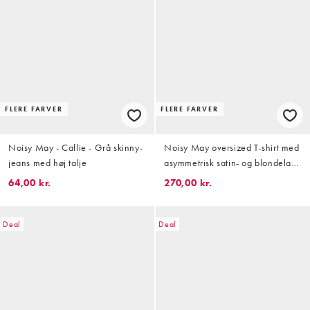
FLERE FARVER
FLERE FARVER
Noisy May - Callie - Grå skinny-
Noisy May oversized T-shirt med
jeans med høj talje
asymmetrisk satin- og blondelag
underkant i sort zebra
64,00 kr.
270,00 kr.
Deal
Deal