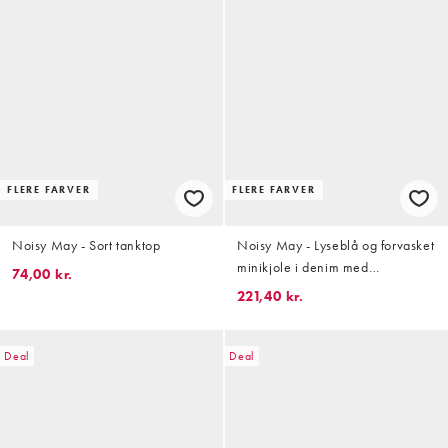
FLERE FARVER
FLERE FARVER
Noisy May - Sort tanktop
Noisy May - Lyseblå og forvasket
minikjole i denim med
74,00 kr.
opsmøgede ærmer
221,40 kr.
Deal
Deal