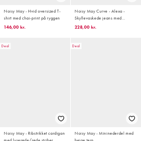
Noisy May - Hvid oversized T-
Noisy May Curve - Alexa -
shirt med chai-print på ryggen
Skyllevaskede jeans med
mellemhøj talje og vide ben
146,00 kr.
228,00 kr.
Deal
Deal
Noisy May - Ribstrikket cardigan
Noisy May - Mininederdel med
med lyserøde/røde striber
beige tern