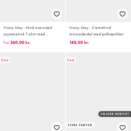
Noisy May - Hvid oversized
Noisy May - Cremehvid
asymmetrisk T-shirt med
mininederdel med polkaprikker
blondekant
Fra
260,00 kr.
188,00 kr.
Deal
Deal
SÆLGER HURTIGT
FLERE FARVER