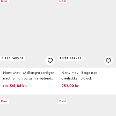
Deal
Deal
FLERE FARVER
FLERE FARVER
Noisy May - Mellemgrå cardigan
Noisy May - Beige maxi-
med høj hals og gennemgående
overfrakke i uldlook
lynlås
Fra
226,85 kr.
252,00 kr.
Deal
Deal