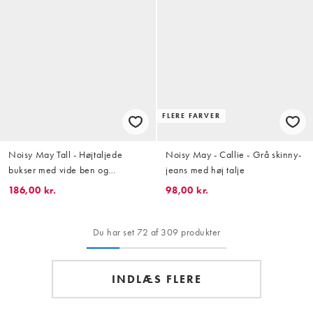
FLERE FARVER
Noisy May Tall - Højtaljede
Noisy May - Callie - Grå skinny-
bukser med vide ben og
jeans med høj talje
plisserede detaljer i brune tern
186,00 kr.
98,00 kr.
Du har set 72 af 309 produkter
INDLÆS FLERE