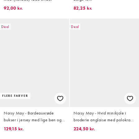
92,00 kr.
82,25 kr.
Deal
Deal
FLERE FARVER
Noisy May - Bordeauxrøde
Noisy May - Hvid minikjole i
bukser i jersey med lige ben og
broderie anglaise med polokrave
hvide sidestribe
og bindebånd fortil
129,15 kr.
224,50 kr.