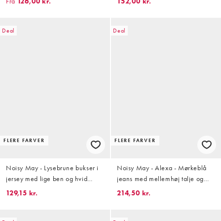
Fra
126,00 kr.
152,00 kr.
Deal
Deal
FLERE FARVER
FLERE FARVER
Noisy May - Lysebrune bukser i
Noisy May - Alexa - Mørkeblå
jersey med lige ben og hvid
jeans med mellemhøj talje og
sidestribe
lige ben
129,15 kr.
214,50 kr.