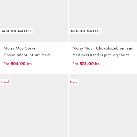
MIX OG MATCH
MIX OG MATCH
Noisy May Curve -
Noisy May - Chokoladebrunt sæt
Chokoladebrunt sæt med
med oversized skjorte og shorts
oversized skjorte og shorts med
med blondekant
Fra
504,00 kr.
Fra
575,00 kr.
blondekanter
Deal
Deal