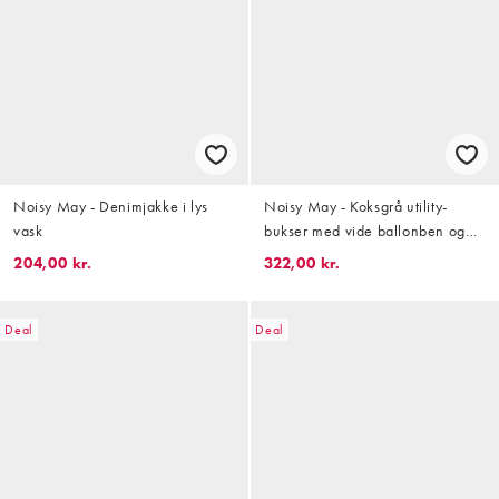
Noisy May - Denimjakke i lys
Noisy May - Koksgrå utility-
vask
bukser med vide ballonben og
knapper
204,00 kr.
322,00 kr.
Deal
Deal