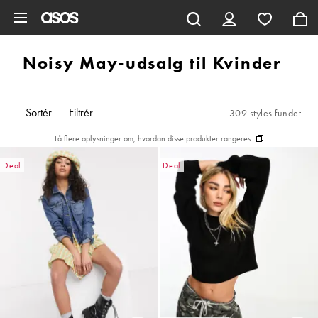
Gå til hovedindhold
Noisy May-udsalg til Kvinder
Sortér
Filtrér
309 styles fundet
Få flere oplysninger om, hvordan disse produkter rangeres
Deal
Deal