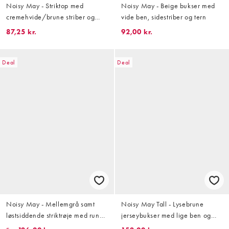
Noisy May - Striktop med
Noisy May - Beige bukser med
cremehvide/brune striber og
vide ben, sidestriber og tern
tekstur
87,25 kr.
92,00 kr.
Deal
Deal
Noisy May - Mellemgrå samt
Noisy May Tall - Lysebrune
løstsiddende striktrøje med rund
jerseybukser med lige ben og
hals
hvide sidestriber