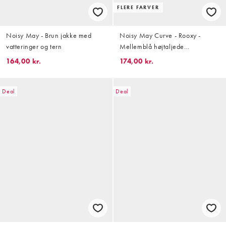
FLERE FARVER
Noisy May - Brun jakke med
Noisy May Curve - Rooxy -
vatteringer og tern
Mellemblå højtaljede
denimjeans med svaj
164,00 kr.
174,00 kr.
Deal
Deal