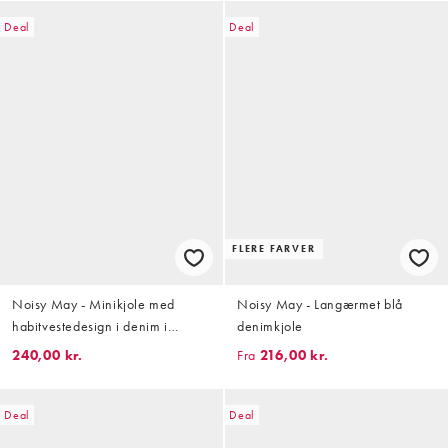
Deal
Deal
FLERE FARVER
Noisy May - Minikjole med
Noisy May - Langærmet blå
habitvestedesign i denim i
denimkjole
lyseblå vask
240,00 kr.
Fra
216,00 kr.
Deal
Deal