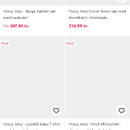
Noisy May - Beige hæklet sæt
Noisy May Curve shorts-sæt med
med nederdel
blondkant i chokolade
Fra
247,80 kr.
216,00 kr.
Deal
Deal
Noisy May - Lyseblå baby-T-shirt
Noisy May - Hvid offshoulder-