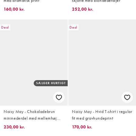
med dramatisk print
skjorte med blondedetaljer
160,00 kr.
252,00 kr.
Deal
Deal
SÆLGER HURTIGT
Noisy May - Chokoladebrun
Noisy May - Hvid T-shirt i regular
mininederdel med mellemhøj
fit med gravhundeprint
talje og bindebånd i siden samt
230,00 kr.
170,00 kr.
striber