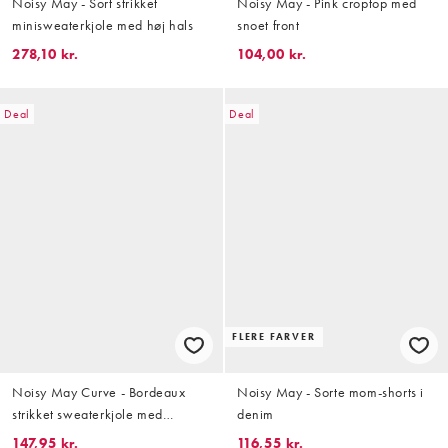
Noisy May - Sort strikket
Noisy May - Pink croptop med
minisweaterkjole med høj hals
snoet front
278,10 kr.
104,00 kr.
Deal
Deal
FLERE FARVER
Noisy May Curve - Bordeaux
Noisy May - Sorte mom-shorts i
strikket sweaterkjole med
denim
bindetalje og høj hals
147,95 kr.
116,55 kr.