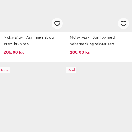
Noisy May - Asymmetrisk og
Noisy May - Sort top med
stram brun top
halterneck og tekstur samt
blondedetaljer - Del af sæt
206,00 kr.
200,00 kr.
Deal
Deal