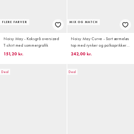
FLERE FARVER
MIX OG MATCH
Noisy May - Koksgrå oversized
Noisy May Curve - Sort ærmeløs
T-shirt med sommergrafik
top med rynker og polkaprikker -
Del af sæt
151,20 kr.
242,00 kr.
Deal
Deal