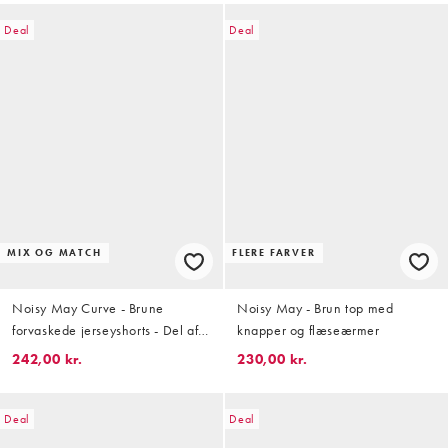
Deal
Deal
MIX OG MATCH
FLERE FARVER
Noisy May Curve - Brune
Noisy May - Brun top med
forvaskede jerseyshorts - Del af
knapper og flæseærmer
sæt
242,00 kr.
230,00 kr.
Deal
Deal