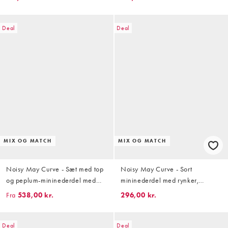
Deal
Deal
MIX OG MATCH
MIX OG MATCH
Noisy May Curve - Sæt med top
Noisy May Curve - Sort
og peplum-mininederdel med
mininederdel med rynker,
rynker
peplumkant og polkaprikker -
Fra
538,00 kr.
296,00 kr.
Del af sæt
Deal
Deal