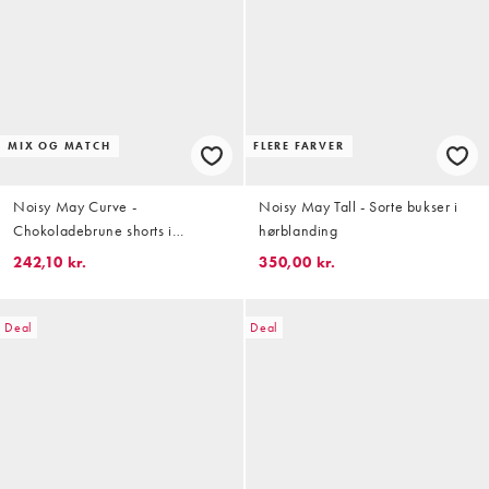
MIX OG MATCH
FLERE FARVER
Noisy May Curve -
Noisy May Tall - Sorte bukser i
Chokoladebrune shorts i
hørblanding
seersucker med blondedetaljer
242,10 kr.
350,00 kr.
og gingham-tern - Del af sæt
Deal
Deal