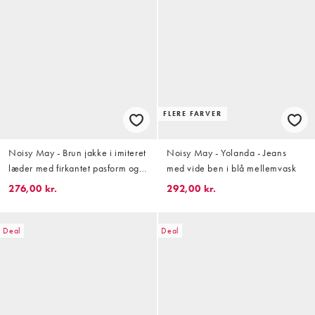
FLERE FARVER
Noisy May - Brun jakke i imiteret
Noisy May - Yolanda - Jeans
læder med firkantet pasform og
med vide ben i blå mellemvask
kontrastdetaljer
276,00 kr.
292,00 kr.
Deal
Deal