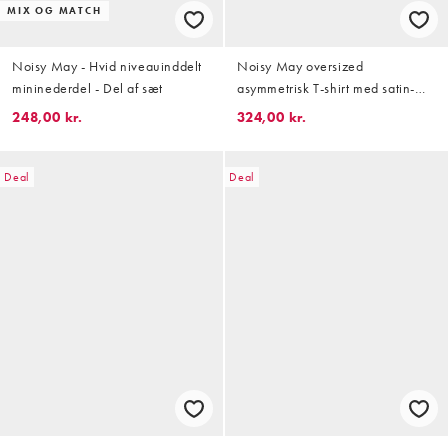
MIX OG MATCH
Noisy May - Hvid niveauinddelt
Noisy May oversized
mininederdel - Del af sæt
asymmetrisk T-shirt med satin-
detalje i sort
248,00 kr.
324,00 kr.
Deal
Deal