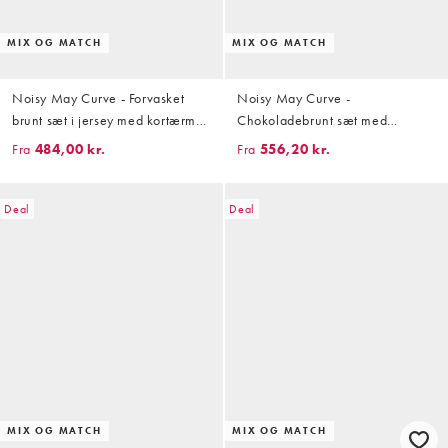
MIX OG MATCH
MIX OG MATCH
Noisy May Curve - Forvasket
Noisy May Curve -
brunt sæt i jersey med kortærmet
Chokoladebrunt sæt med
T-shirt og shorts
kortærmet skjorte og shorts med
Fra
484,00 kr.
Fra
556,20 kr.
blondekanter og gingham-tern i
bæk-og-bølge-stof
Deal
Deal
MIX OG MATCH
MIX OG MATCH