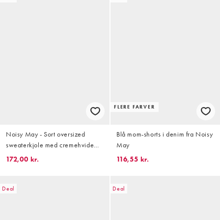
FLERE FARVER
Noisy May - Sort oversized
Blå mom-shorts i denim fra Noisy
sweaterkjole med cremehvide
May
striber i strik
172,00 kr.
116,55 kr.
Deal
Deal