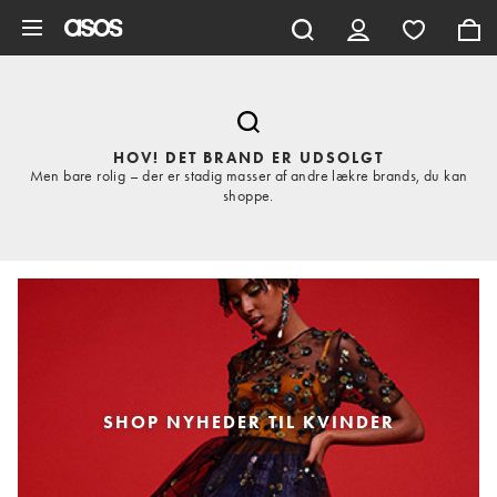
Gå til hovedindhold
HOV! DET BRAND ER UDSOLGT
Men bare rolig – der er stadig masser af andre lækre brands, du kan
shoppe.
SHOP NYHEDER TIL KVINDER