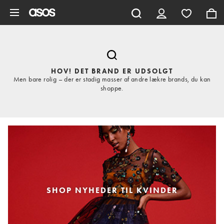
Gå til hovedindhold
HOV! DET BRAND ER UDSOLGT
Men bare rolig – der er stadig masser af andre lækre brands, du kan
shoppe.
SHOP NYHEDER TIL KVINDER