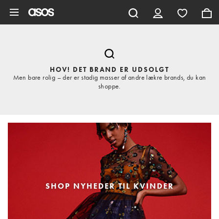
Gå til hovedindhold
HOV! DET BRAND ER UDSOLGT
Men bare rolig – der er stadig masser af andre lækre brands, du kan
shoppe.
SHOP NYHEDER TIL KVINDER