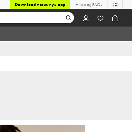
Download vores nye app
Hjælp og FAQs