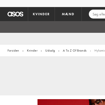
Gå til hovedindhold
KVINDER
MÆND
Forsiden
›
Kvinder
›
Udsalg
›
A To Z Of Brands
›
Hylami