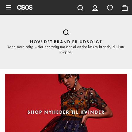
Gå til hovedindhold
HOV! DET BRAND ER UDSOLGT
Men bare rolig – der er stadig masser af andre lækre brands, du kan
shoppe.
SHOP NYHEDER TIL KVINDER