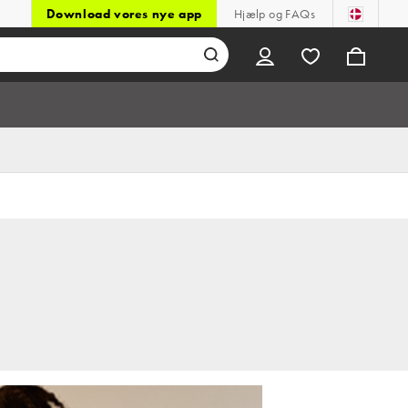
Download vores nye app
Hjælp og FAQs