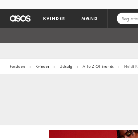
Gå til hovedindhold
KVINDER
MÆND
Forsiden
›
Kvinder
›
Udsalg
›
A To Z Of Brands
›
Heidi K