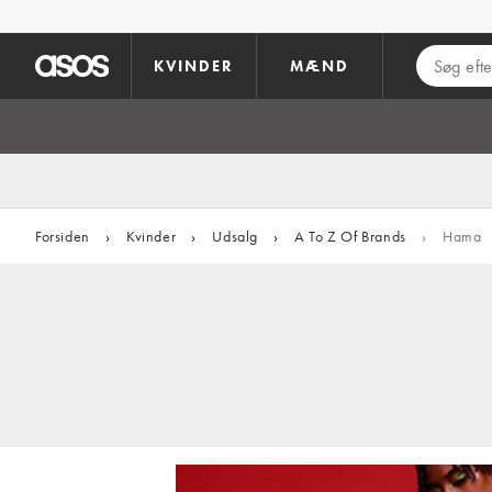
Gå til hovedindhold
KVINDER
MÆND
Forsiden
›
Kvinder
›
Udsalg
›
A To Z Of Brands
›
Hama