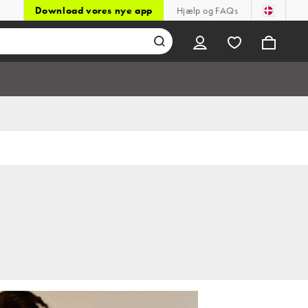
Download vores nye app
Hjælp og FAQs