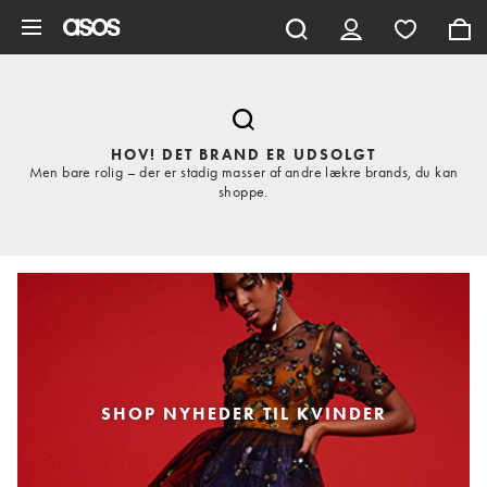
Gå til hovedindhold
HOV! DET BRAND ER UDSOLGT
Men bare rolig – der er stadig masser af andre lækre brands, du kan
shoppe.
SHOP NYHEDER TIL KVINDER