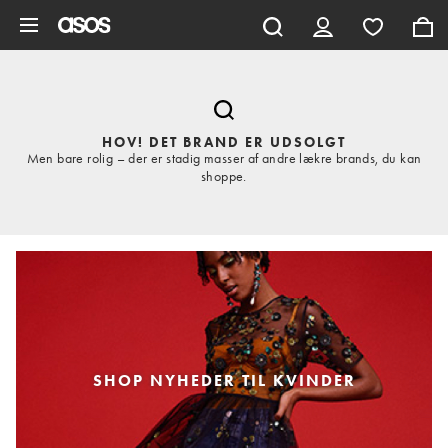
Gå til hovedindhold
HOV! DET BRAND ER UDSOLGT
Men bare rolig – der er stadig masser af andre lækre brands, du kan
shoppe.
SHOP NYHEDER TIL KVINDER