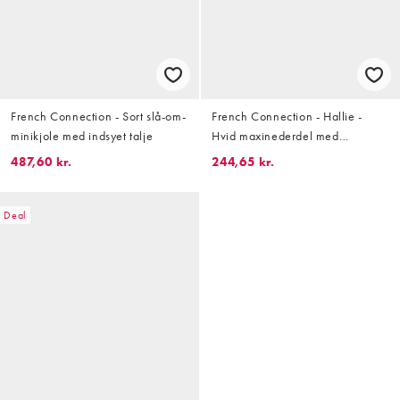
French Connection - Sort slå-om-
French Connection - Hallie -
minikjole med indsyet talje
Hvid maxinederdel med
blomsterprint - Del af sæt
487,60 kr.
244,65 kr.
Deal