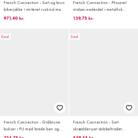
French Connection - Sort og brun
French Connection - Plisseret
bikerjakke i imiteret ruskind med
midaxi-nederdel i metallisk
for i imiteret lammeskind
guldfarve - Del af sæt
971,40 kr.
139,75 kr.
Deal
Deal
French Connection - Gråbrune
French Connection - Sort
bukser i PU med brede ben og
skræddersyet dobbeltradet
bindebånd i taljen
minikjole med rynker
224,75 kr.
549,45 kr.