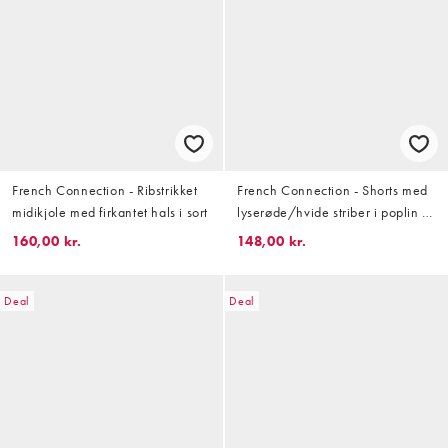
French Connection - Ribstrikket
French Connection - Shorts med
midikjole med firkantet hals i sort
lyserøde/hvide striber i poplin -
Del af sæt
160,00 kr.
148,00 kr.
Deal
Deal