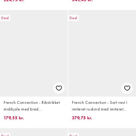
Deal
Deal
French Connection - Ribstrikket
French Connection - Sort vest i
midikjole med bred
imiteret ruskind med imiteret
halsudskæring og
lammeskindsfor
179,55 kr.
379,75 kr.
marineblå/hvide striber
Deal
Deal