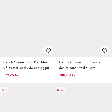
French Connection - Delphine -
French Connection - Smalle
Blå bukser med vide ben og print
denimjeans i vasket sort
- Del af sæt
199,75 kr.
180,00 kr.
Deal
Deal