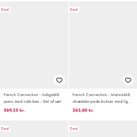
Deal
Deal
French Connection - Indigoblå
French Connection - Marineblå
jeans med vide ben - Del af sæt
skræddersyede bukser med lige
ben og nålestriber - Del af sæt
569,25 kr.
263,60 kr.
Deal
Deal