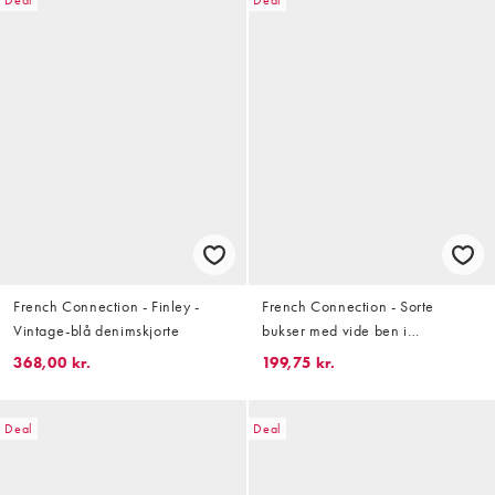
French Connection - Finley -
French Connection - Sorte
Vintage-blå denimskjorte
bukser med vide ben i
krølstofssatin - Del af sæt
368,00 kr.
199,75 kr.
Deal
Deal