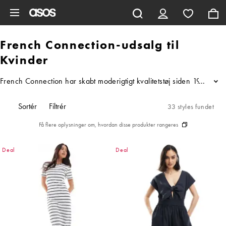
Gå til hovedindhold
French Connection-udsalg til
Kvinder
French Connection har skabt moderigtigt kvalitetstøj siden 1972. Og 
...
Sortér
Filtrér
33 styles fundet
Få flere oplysninger om, hvordan disse produkter rangeres
Deal
Deal