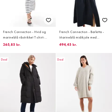
French Connection - Hvid og
French Connection - Barletta -
marineblå ribstrikket T-shirt-
Marineblå midikjole med
maxikjole med søjlesnit og striber
bindebånd i bomuldspoplin
265,85 kr.
494,45 kr.
Deal
Deal