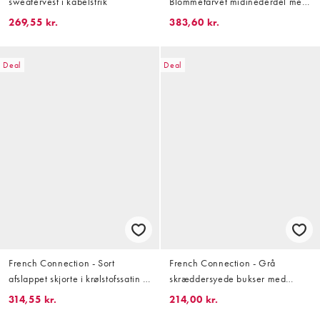
sweatervest i kabelstrik
Blommefarvet midinederdel med
svaj i PU
269,55 kr.
383,60 kr.
Deal
Deal
French Connection - Sort
French Connection - Grå
afslappet skjorte i krølstofssatin -
skræddersyede bukser med
Del af sæt
brede ben og hotfix-detaljer
314,55 kr.
214,00 kr.