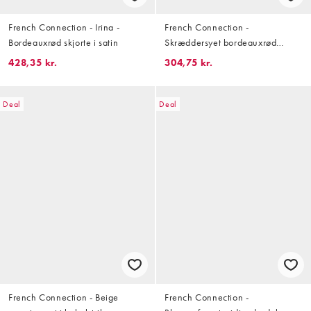
French Connection - Irina -
French Connection -
Bordeauxrød skjorte i satin
Skræddersyet bordeauxrød
minikjole med knapper
428,35 kr.
304,75 kr.
Deal
Deal
French Connection - Beige
French Connection -