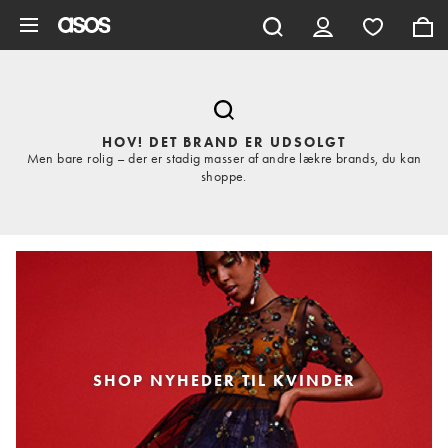
Gå til hovedindhold
HOV! DET BRAND ER UDSOLGT
Men bare rolig – der er stadig masser af andre lækre brands, du kan
shoppe.
SHOP NYHEDER TIL KVINDER