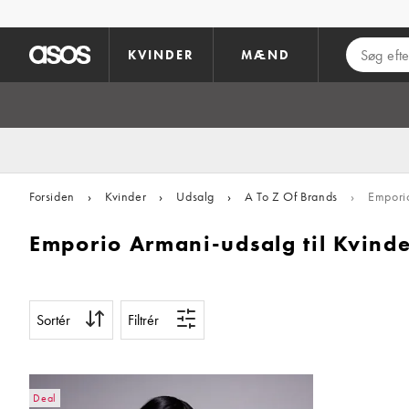
Gå til hovedindhold
KVINDER
MÆND
Forsiden
›
Kvinder
›
Udsalg
›
A To Z Of Brands
›
Empori
Emporio Armani-udsalg til Kvind
Sortér
Filtrér
Deal