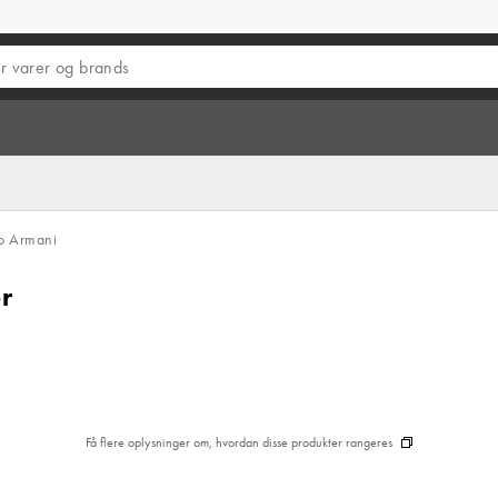
o Armani
er
Få flere oplysninger om, hvordan disse produkter rangeres