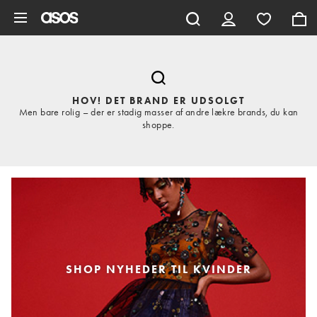
Gå til hovedindhold
HOV! DET BRAND ER UDSOLGT
Men bare rolig – der er stadig masser af andre lækre brands, du kan
shoppe.
SHOP NYHEDER TIL KVINDER