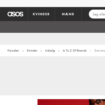
Gå til hovedindhold
KVINDER
MÆND
Forsiden
›
Kvinder
›
Udsalg
›
A To Z Of Brands
›
Denimo