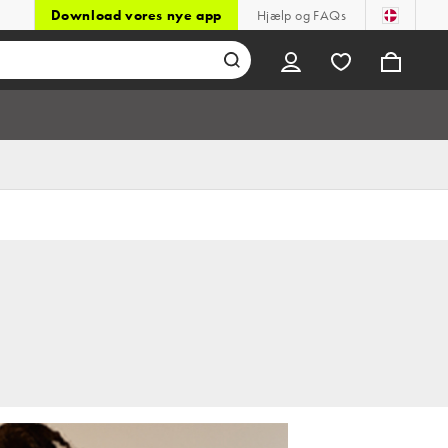
Download vores nye app
Hjælp og FAQs