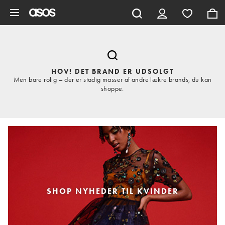
Gå til hovedindhold
HOV! DET BRAND ER UDSOLGT
Men bare rolig – der er stadig masser af andre lækre brands, du kan
shoppe.
SHOP NYHEDER TIL KVINDER