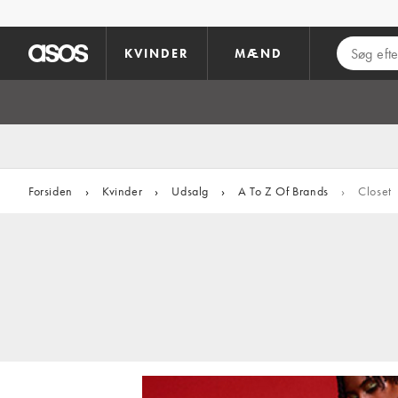
Gå til hovedindhold
KVINDER
MÆND
Forsiden
›
Kvinder
›
Udsalg
›
A To Z Of Brands
›
Closet