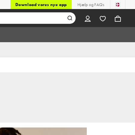
Download vores nye app
Hjælp og FAQs