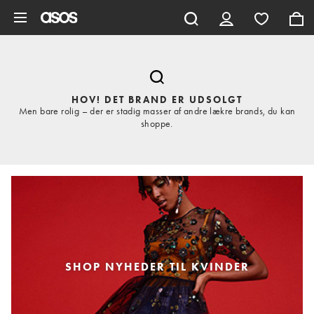
Gå til hovedindhold
HOV! DET BRAND ER UDSOLGT
Men bare rolig – der er stadig masser af andre lækre brands, du kan
shoppe.
SHOP NYHEDER TIL KVINDER