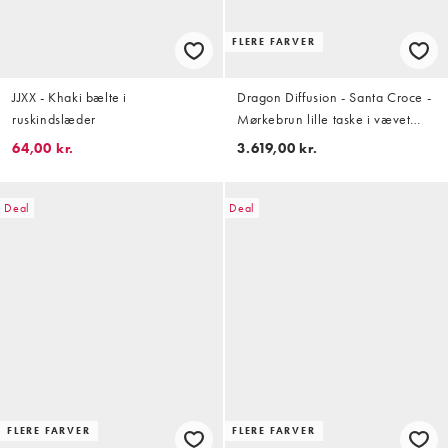
FLERE FARVER
JJXX - Khaki bælte i
Dragon Diffusion - Santa Croce -
ruskindslæder
Mørkebrun lille taske i vævet
læder
64,00 kr.
3.619,00 kr.
Deal
Deal
FLERE FARVER
FLERE FARVER