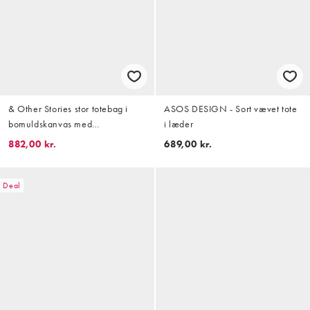
& Other Stories stor totebag i
ASOS DESIGN - Sort vævet tote
bomuldskanvas med
i læder
læderdetalje i hvid
882,00 kr.
689,00 kr.
Deal