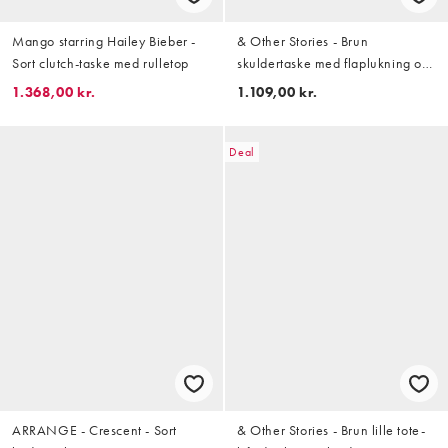
Mango starring Hailey Bieber -
& Other Stories - Brun
Sort clutch-taske med rulletop
skuldertaske med flaplukning og
guldfarvede metaldetaljer i
1.368,00 kr.
1.109,00 kr.
100% ruskind og læder med
sliddetaljer
Deal
ARRANGE - Crescent - Sort
& Other Stories - Brun lille tote-