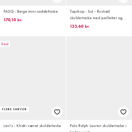
PASQ - Beige mini-saddeltaske
Topshop - Sol - Rustrød
skuldertaske med pailletter og
170,10 kr.
læderhank
123,60 kr.
Deal
FLERE FARVER
Levi's - Khaki vævet skuldertaske
Polo Ralph Lauren skuldertaske i