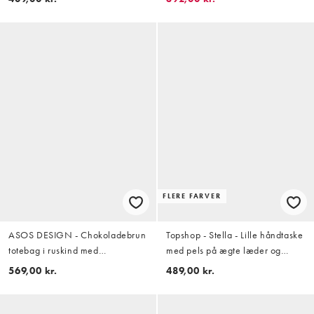
FLERE FARVER
ASOS DESIGN - Chokoladebrun
Topshop - Stella - Lille håndtaske
totebag i ruskind med
med pels på ægte læder og
syningsdetaljer
dalmatinerprint
569,00 kr.
489,00 kr.