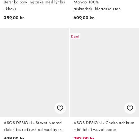
Bershka bowlingtaske med lynlås
Mango 100%
i khaki
ruskindsskuldertaske i tan
359,00 kr.
609,00 kr.
Deal
ASOS DESIGN - Støvet lyserød
ASOS DESIGN - Chokoladebrun
clutch-taske i ruskind med frynser
mini-tote i vævet læder
og aftagelig skulderrem
409,00 kr.
392,00 kr.