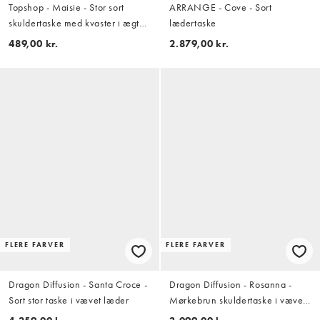
Topshop - Maisie - Stor sort
ARRANGE - Cove - Sort
skuldertaske med kvaster i ægte
lædertaske
læder
489,00 kr.
2.879,00 kr.
FLERE FARVER
FLERE FARVER
Dragon Diffusion - Santa Croce -
Dragon Diffusion - Rosanna -
Sort stor taske i vævet læder
Mørkebrun skuldertaske i vævet
læder