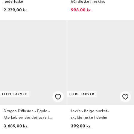
lædertaske
håndtaske i ruskind
2.229,00 kr.
998,00 kr.
FLERE FARVER
FLERE FARVER
Dragon Diffusion - Egola -
Levi's - Beige bucket-
Mørkebrun skuldertaske i
skuldertaske i denim
læderflet
3.689,00 kr.
399,00 kr.