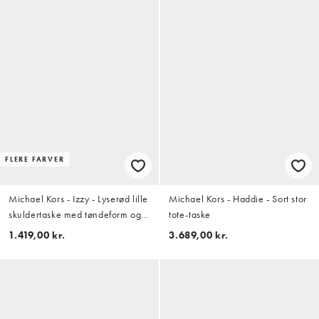
FLERE FARVER
Michael Kors - Izzy - Lyserød lille
Michael Kors - Haddie - Sort stor
skuldertaske med tøndeform og
tote-taske
pochette-design
1.419,00 kr.
3.689,00 kr.