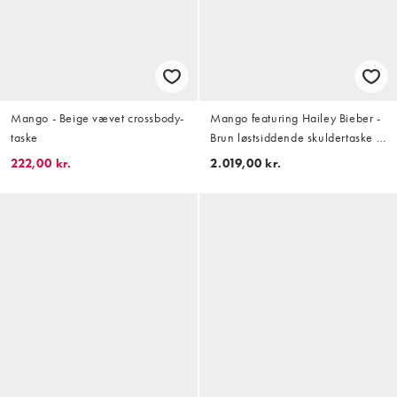
Mango - Beige vævet crossbody-
Mango featuring Hailey Bieber -
taske
Brun løstsiddende skuldertaske i
100% læder
222,00 kr.
2.019,00 kr.