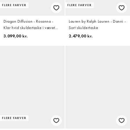
FLERE FARVER
FLERE FARVER
Dragon Diffusion - Rosanna -
Lauren by Ralph Lauren - Danni -
Klar hvid skuldertaske i vævet
Sort skuldertaske
læder
3.099,00 kr.
2.479,00 kr.
FLERE FARVER