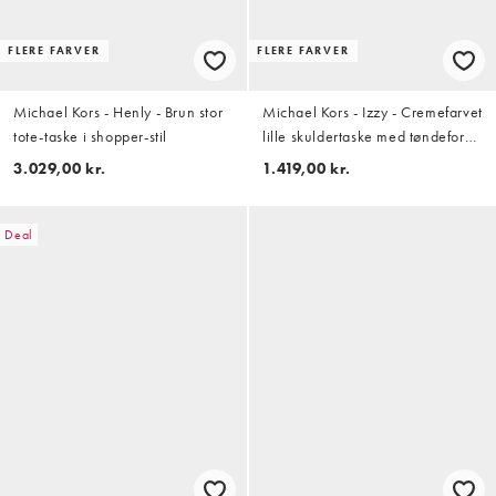
FLERE FARVER
FLERE FARVER
Michael Kors - Henly - Brun stor
Michael Kors - Izzy - Cremefarvet
tote-taske i shopper-stil
lille skuldertaske med tøndeform
og pochette-design
3.029,00 kr.
1.419,00 kr.
Deal