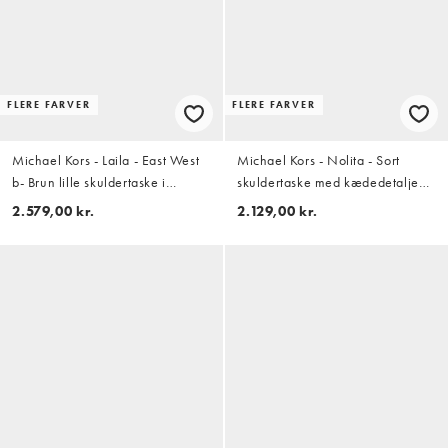
FLERE FARVER
FLERE FARVER
Michael Kors - Laila - East West
Michael Kors - Nolita - Sort
b- Brun lille skuldertaske i
skuldertaske med kædedetalje
ruskind
og pochette-design
2.579,00 kr.
2.129,00 kr.