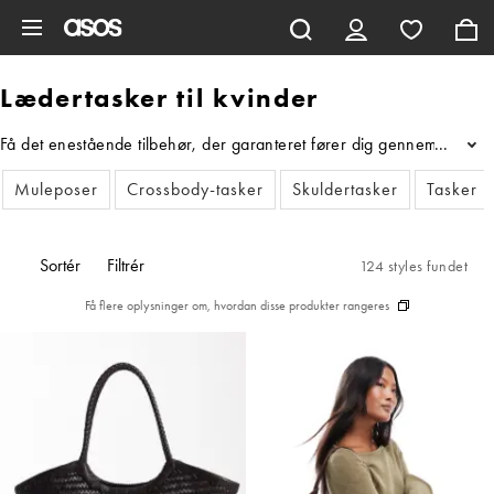
Gå til hovedindhold
Lædertasker til kvinder
Få det enestående tilbehør, der garanteret fører dig gennem årstider
...
Muleposer
Crossbody-tasker
Skuldertasker
Tasker
Sortér
Filtrér
124 styles fundet
Få flere oplysninger om, hvordan disse produkter rangeres