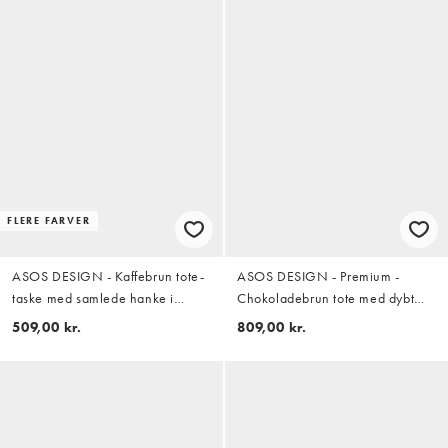
FLERE FARVER
ASOS DESIGN - Kaffebrun tote-
ASOS DESIGN - Premium -
taske med samlede hanke i
Chokoladebrun tote med dybt
ruskind
rundt design i bonded ruskind
509,00 kr.
809,00 kr.