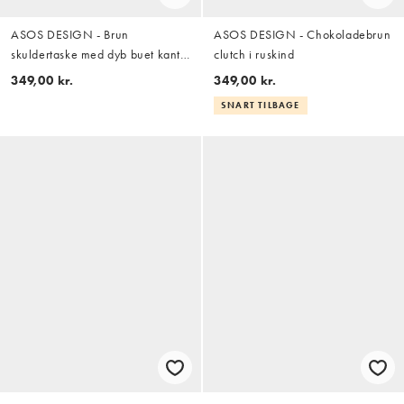
ASOS DESIGN - Brun
ASOS DESIGN - Chokoladebrun
skuldertaske med dyb buet kant i
clutch i ruskind
ruskind
349,00 kr.
349,00 kr.
SNART TILBAGE