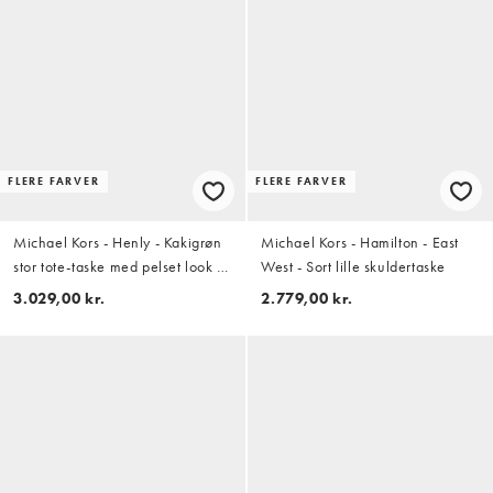
FLERE FARVER
FLERE FARVER
Michael Kors - Henly - Kakigrøn
Michael Kors - Hamilton - East
stor tote-taske med pelset look i
West - Sort lille skuldertaske
shopper-stil
3.029,00 kr.
2.779,00 kr.