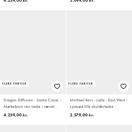
4.259,00 kr.
3.099,00 kr.
FLERE FARVER
FLERE FARVER
Dragon Diffusion - Santa Croce -
Michael Kors - Laila - East West -
Mørkebrun stor taske i vævet
Lyserød lille skuldertaske
læder
4.259,00 kr.
2.579,00 kr.