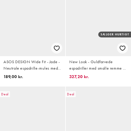
SÆLGER HURTIGT
ASOS DESIGN Wide Fit - Jade -
New Look - Guldfarvede
Neutrale espadrille-mules med
espadriller med smalle remme og
knude
kilehæl
189,00 kr.
327,20 kr.
Deal
Deal