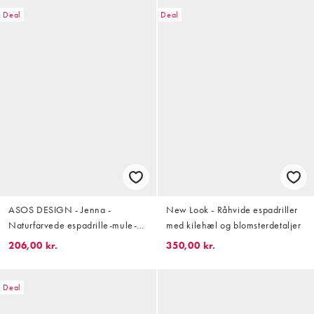
Deal
Deal
ASOS DESIGN - Jenna -
New Look - Råhvide espadriller
Naturfarvede espadrille-mule-
med kilehæl og blomsterdetaljer
sandaler i hør
206,00 kr.
350,00 kr.
Deal