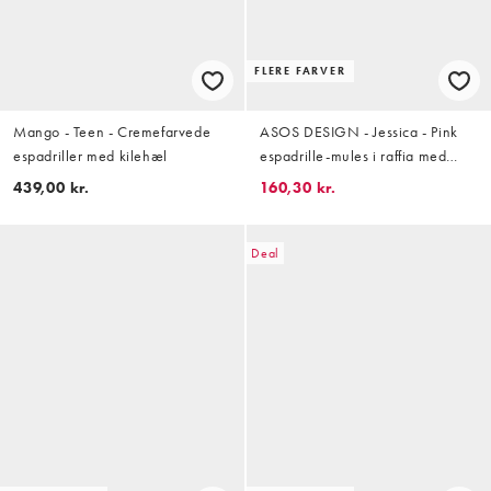
FLERE FARVER
Mango - Teen - Cremefarvede
ASOS DESIGN - Jessica - Pink
espadriller med kilehæl
espadrille-mules i raffia med
krydsende remme og striber
439,00 kr.
160,30 kr.
Deal