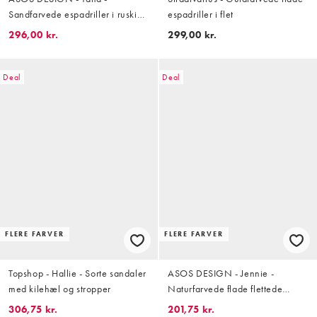
Sandfarvede espadriller i ruskind
espadriller i flet
med kilehæl
296,00 kr.
299,00 kr.
Deal
Deal
FLERE FARVER
FLERE FARVER
Topshop - Hallie - Sorte sandaler
ASOS DESIGN - Jennie -
med kilehæl og stropper
Naturfarvede flade flettede
ballerinasko i espadrille-stil
306,75 kr.
201,75 kr.