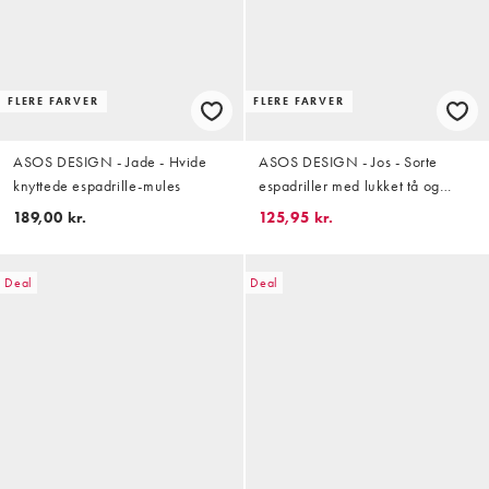
FLERE FARVER
FLERE FARVER
ASOS DESIGN - Jade - Hvide
ASOS DESIGN - Jos - Sorte
knyttede espadrille-mules
espadriller med lukket tå og
broderier
189,00 kr.
125,95 kr.
Deal
Deal