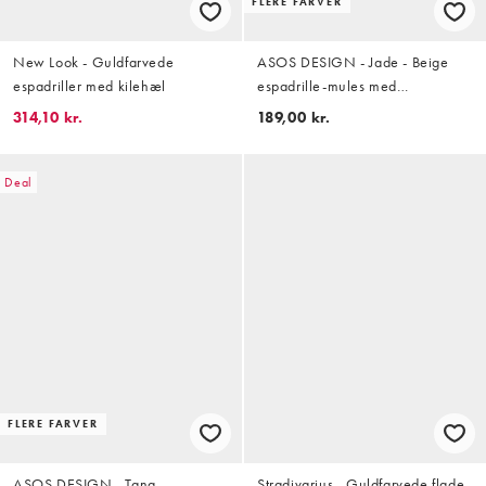
FLERE FARVER
New Look - Guldfarvede
ASOS DESIGN - Jade - Beige
espadriller med kilehæl
espadrille-mules med
knudedetalje
314,10 kr.
189,00 kr.
Deal
FLERE FARVER
ASOS DESIGN - Tana -
Stradivarius - Guldfarvede flade