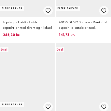
FLERE FARVER
FLERE FARVER
Topshop - Heidi - Hvide
ASOS DESIGN - Jem - Denimblå
espadriller med tårem og kilehæl
espadrille-sandaler med
sløjfedetalje
286,30 kr.
141,75 kr.
Deal
Deal
FLERE FARVER