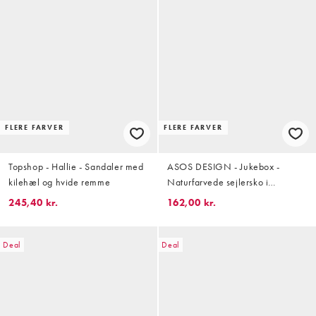
FLERE FARVER
FLERE FARVER
Topshop - Hallie - Sandaler med
ASOS DESIGN - Jukebox -
kilehæl og hvide remme
Naturfarvede sejlersko i
espadrille-stil
245,40 kr.
162,00 kr.
Deal
Deal