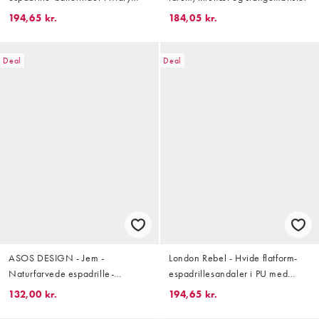
Jane-stil
194,65 kr.
184,05 kr.
Deal
Deal
ASOS DESIGN - Jem -
London Rebel - Hvide flatform-
Naturfarvede espadrille-
espadrillesandaler i PU med
sandaler med sløjfe
tårem
132,00 kr.
194,65 kr.