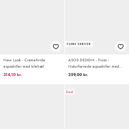
FLERE FARVER
New Look - Cremehvide
ASOS DESIGN - Trista -
espadriller med kilehæl
Naturfarvede espadriller med
kilehæl og guldfarvet pletdesign
314,10 kr.
359,00 kr.
Deal