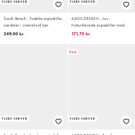
FLERE FARVER
FLERE FARVER
South Beach - Todelte espadrille-
ASOS DESIGN - Jos -
sandaler i cremehvid hør
Naturfarvede espadriller med
lukket tå og broderier
249,00 kr.
171,75 kr.
Deal
FLERE FARVER
FLERE FARVER