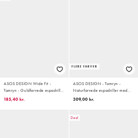
FLERE FARVER
ASOS DESIGN Wide Fit -
ASOS DESIGN - Tamryn -
Tamryn - Guldfarvede espadrille-
Naturfarvede espadriller med
sandaler med kilehæl
kilehæl
185,40 kr.
309,00 kr.
Deal