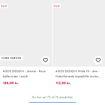
Deal
Deal
FLERE FARVER
ASOS DESIGN - Jennie - Rosa
ASOS DESIGN Wide Fit - Jem -
ballerinaer i mesh
Naturfarvede espadrille-mules
med sløjfedetalje
188,00 kr.
112,00 kr.
Du har set 72 af 72 produkter