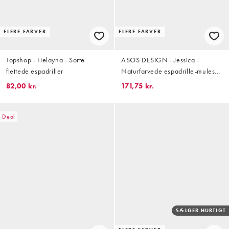
FLERE FARVER
FLERE FARVER
Topshop - Helayna - Sorte
ASOS DESIGN - Jessica -
flettede espadriller
Naturfarvede espadrille-mules
med krydsende remme og striber
82,00 kr.
171,75 kr.
Deal
SÆLGER HURTIGT