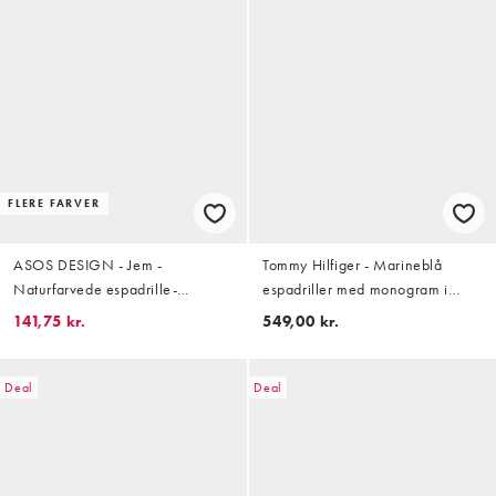
FLERE FARVER
ASOS DESIGN - Jem -
Tommy Hilfiger - Marineblå
Naturfarvede espadrille-
espadriller med monogram i
sandaler med sløjfe
jacquard
141,75 kr.
549,00 kr.
Deal
Deal