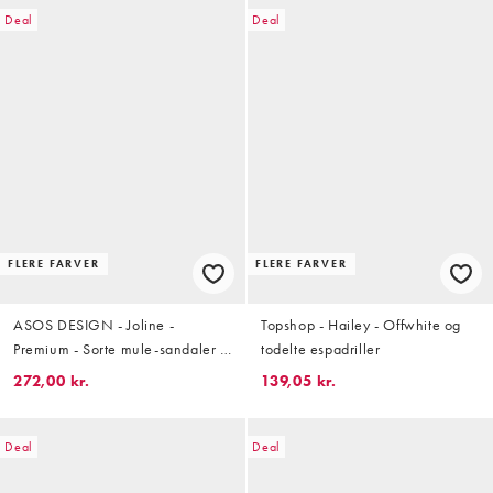
Deal
Deal
FLERE FARVER
FLERE FARVER
ASOS DESIGN - Joline -
Topshop - Hailey - Offwhite og
Premium - Sorte mule-sandaler i
todelte espadriller
læder i espadrille-stil
272,00 kr.
139,05 kr.
Deal
Deal