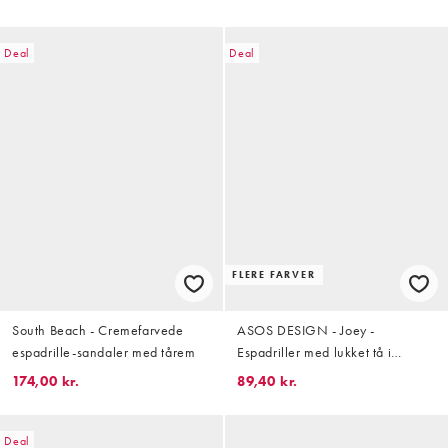
Deal
Deal
FLERE FARVER
South Beach - Cremefarvede
ASOS DESIGN - Joey -
espadrille-sandaler med tårem
Espadriller med lukket tå i
naturfarvet raffia
174,00 kr.
89,40 kr.
Deal