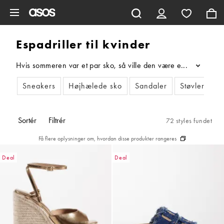
Gå til hovedindhold
Espadriller til kvinder
Hvis sommeren var et par sko, så ville den være et par espadrill
...
Sneakers
Højhælede sko
Sandaler
Støvler
F
Sortér
Filtrér
72 styles fundet
Få flere oplysninger om, hvordan disse produkter rangeres
Deal
Deal