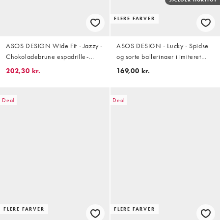
FLERE FARVER
ASOS DESIGN Wide Fit - Jazzy -
ASOS DESIGN - Lucky - Spidse
Chokoladebrune espadrille-
og sorte ballerinaer i imiteret
sandaler med sømdetaljer
ruskind
202,30 kr.
169,00 kr.
Deal
Deal
FLERE FARVER
FLERE FARVER