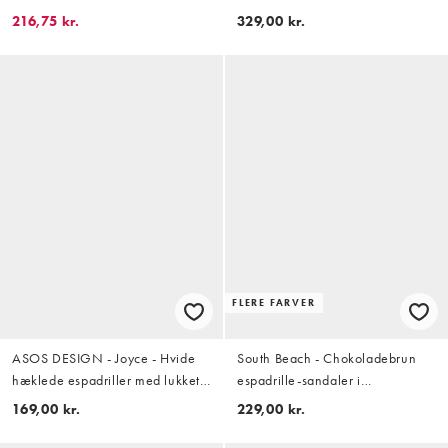
raffia
216,75 kr.
329,00 kr.
FLERE FARVER
ASOS DESIGN - Joyce - Hvide
South Beach - Chokoladebrun
hæklede espadriller med lukket
espadrille-sandaler i
tå
todeltdesign i hørlook
169,00 kr.
229,00 kr.