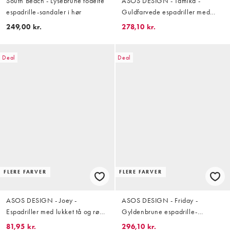
South Beach - Lysebrune todelte
ASOS DESIGN - Tamika -
espadrille-sandaler i hør
Guldfarvede espadriller med
kilehæl
249,00 kr.
278,10 kr.
Deal
Deal
FLERE FARVER
FLERE FARVER
ASOS DESIGN - Joey -
ASOS DESIGN - Friday -
Espadriller med lukket tå og røde
Gyldenbrune espadrille-
striber
sandaler med flatform-sål
81,95 kr.
296,10 kr.