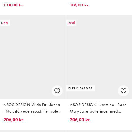
sandaler med gitterdesign
134,00 kr.
116,00 kr.
Deal
Deal
FLERE FARVER
ASOS DESIGN Wide Fit - Jenna
ASOS DESIGN - Jasmine - Røde
- Naturfarvede espadrille-mule-
Mary Jane-ballerinaer med
sandaler i hørlook
espadrilledesign
206,00 kr.
206,00 kr.