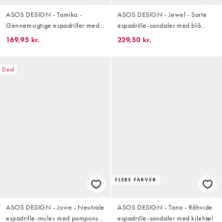
ASOS DESIGN - Tamika -
ASOS DESIGN - Jewel - Sorte
Gennemsigtige espadriller med
espadrille-sandaler med blå
kilehæl
marmorsten
169,95 kr.
229,50 kr.
Deal
FLERE FARVER
ASOS DESIGN - Jovie - Neutrale
ASOS DESIGN - Tana - Råhvide
espadrille-mules med pompons i
espadrille-sandaler med kilehæl