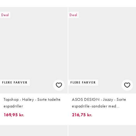
Deal
Deal
FLERE FARVER
FLERE FARVER
Topshop - Hailey - Sorte todelte
ASOS DESIGN - Jazzy - Sorte
espadriller
espadrille-sandaler med
sømdetaljer
169,95 kr.
216,75 kr.