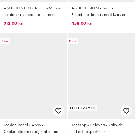
ASOS DESIGN - Joline - Mule-
ASOS DESIGN - Joan -
sandaler i espadrille-stil med
Espadrille-loafers med kvaster i
zebraprint i ægte læder med hår
ægte læder med leopardprint og
312,00 kr.
458,00 kr.
pels
Deal
Deal
FLERE FARVER
London Rebel - Abby -
Topshop - Helayna - Råhvide
Chokoladebrune og matte flade
flettede espadriller