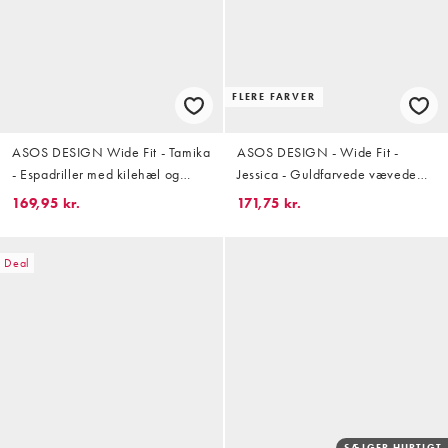
FLERE FARVER
ASOS DESIGN Wide Fit - Tamika
ASOS DESIGN - Wide Fit -
- Espadriller med kilehæl og
Jessica - Guldfarvede vævede
gennemsigtig overdel
mule-espadrillesandaler med
169,95 kr.
171,75 kr.
krydsende remme
Deal
SÆLGER HURTIGT