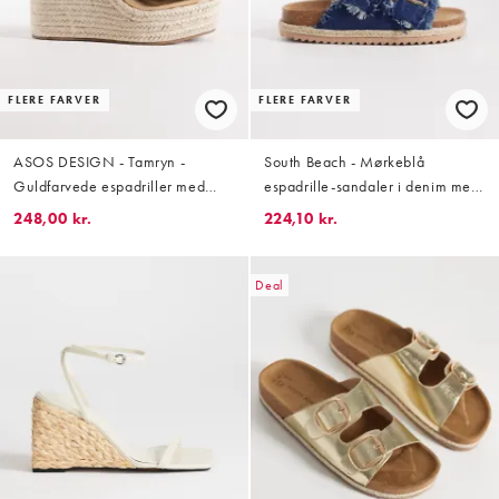
FLERE FARVER
FLERE FARVER
ASOS DESIGN - Tamryn -
South Beach - Mørkeblå
Guldfarvede espadriller med
espadrille-sandaler i denim med
kilehæl
to spænder og flossede kanter
248,00 kr.
224,10 kr.
Deal