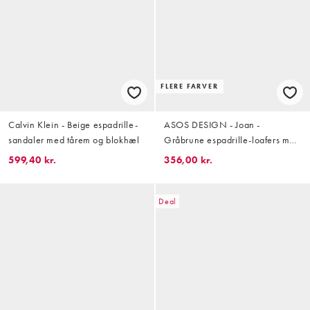
FLERE FARVER
Calvin Klein - Beige espadrille-
ASOS DESIGN - Joan -
sandaler med tårem og blokhæl
Gråbrune espadrille-loafers med
kvaster i ruskind
599,40 kr.
356,00 kr.
Deal