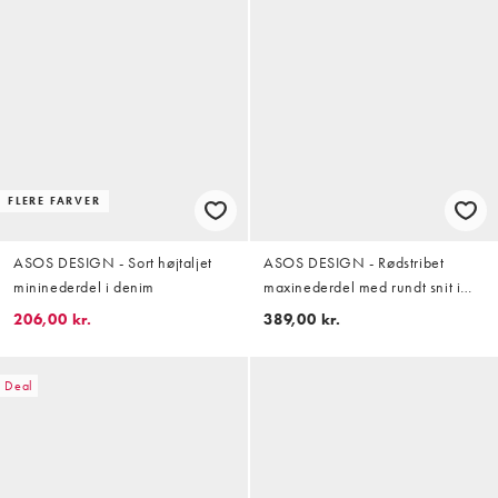
FLERE FARVER
ASOS DESIGN - Sort højtaljet
ASOS DESIGN - Rødstribet
mininederdel i denim
maxinederdel med rundt snit i
hørblanding
206,00 kr.
389,00 kr.
Deal