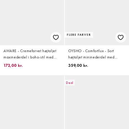
FLERE FARVER
AWARE - Cremefarvet højtaljet
OYSHO - Comfortlux - Sort
maxinederdel i boho-stil med
højtaljet mininederdel med
flæsedetaljer
tittekanter
172,00 kr.
359,00 kr.
Deal