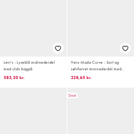
Levi's - Lyseblå midinederdel
Vero Moda Curve - Sort og
med slids bagpå
sølvfarvet mininederdel med
tekstur og pailletter
583,20 kr.
228,65 kr.
Deal