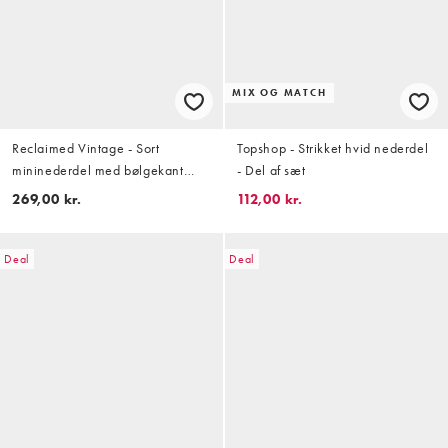
MIX OG MATCH
Reclaimed Vintage - Sort
Topshop - Strikket hvid nederdel
mininederdel med bølgekant
- Del af sæt
med blonder i velour
269,00 kr.
112,00 kr.
Deal
Deal