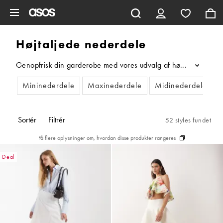
Gå til hovedindhold
Højtaljede nederdele
Genopfrisk din garderobe med vores udvalg af højtaljede nederde
...
Mininederdele
Maxinederdele
Midinederdele
Sortér
Filtrér
52 styles fundet
Få flere oplysninger om, hvordan disse produkter rangeres
Deal