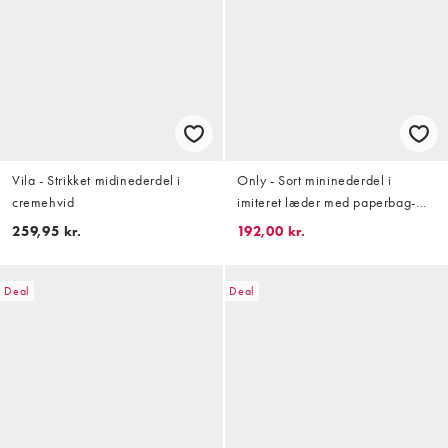
Vila - Strikket midinederdel i
Only - Sort mininederdel i
cremehvid
imiteret læder med paperbag-
waist
259,95 kr.
192,00 kr.
Deal
Deal