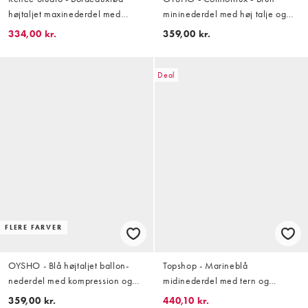
højtaljet maxinederdel med
mininederdel med høj talje og
pailletter
gingham-tern
334,00 kr.
359,00 kr.
Deal
FLERE FARVER
OYSHO - Blå højtaljet ballon-
Topshop - Marineblå
nederdel med kompression og
midinederdel med tern og
striber
stofsamlinger i taljen
359,00 kr.
440,10 kr.