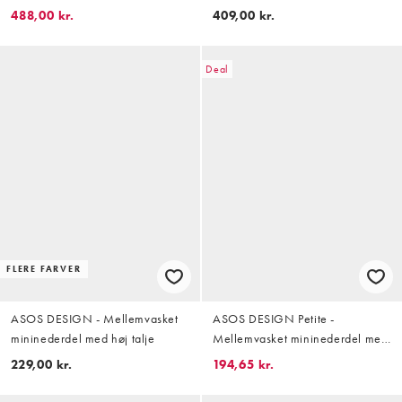
design og flæser
taljebånd i boho-stil
488,00 kr.
409,00 kr.
Deal
FLERE FARVER
ASOS DESIGN - Mellemvasket
ASOS DESIGN Petite -
mininederdel med høj talje
Mellemvasket mininederdel med
høj talje
229,00 kr.
194,65 kr.