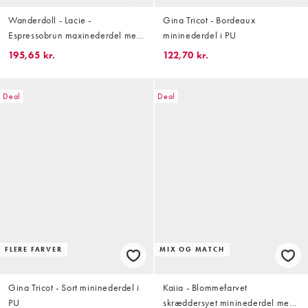
Wanderdoll - Lacie -
Gina Tricot - Bordeaux
Espressobrun maxinederdel med
mininederdel i PU
fishtail og høj talje i blondestof -
195,65 kr.
122,70 kr.
Del af sæt
Deal
Deal
FLERE FARVER
MIX OG MATCH
Gina Tricot - Sort mininederdel i
Kaiia - Blommefarvet
PU
skræddersyet mininederdel med