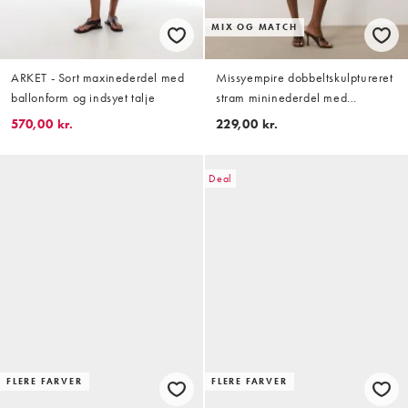
MIX OG MATCH
ARKET - Sort maxinederdel med
Missyempire dobbeltskulptureret
ballonform og indsyet talje
stram mininederdel med
rynkedetalje i chokolade, del af
570,00 kr.
229,00 kr.
sæt
Deal
FLERE FARVER
FLERE FARVER