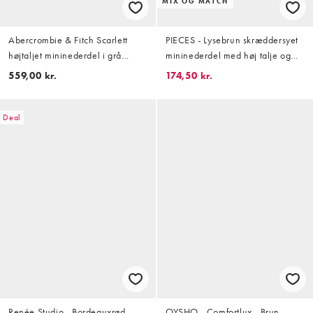
MIX OG MATCH
Abercrombie & Fitch Scarlett
PIECES - Lysebrun skræddersyet
højtaljet mininederdel i grå
mininederdel med høj talje og
pepitatern
tekstur - Del af sæt
559,00 kr.
174,50 kr.
Deal
Renée Studio - Bordeauxrød
OYSHO - Comfortlux - Brun