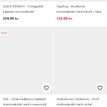
ASOS DESIGN - Vintageblå
Topshop - Rustfarvet
højtaljet mininederdel
mininederdel med elastik i taljen
og sporty striber
229,00 kr.
132,00 kr.
Deal
YAS - Chokoladebrun højtaljet
Mamalicious Maternity - Hvid
maxinederdel med niveauinddelt
midinederdel med rynket