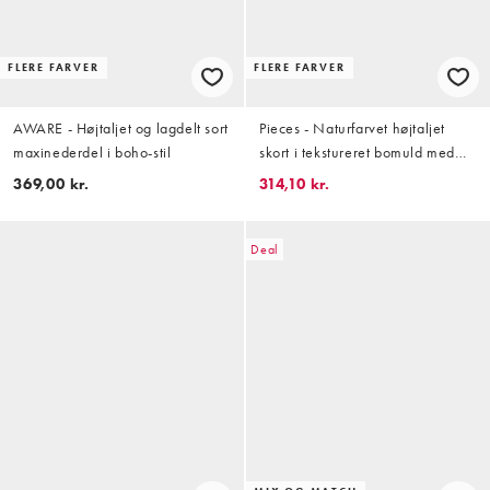
FLERE FARVER
FLERE FARVER
AWARE - Højtaljet og lagdelt sort
Pieces - Naturfarvet højtaljet
maxinederdel i boho-stil
skort i tekstureret bomuld med
knudedetalje
369,00 kr.
314,10 kr.
Deal