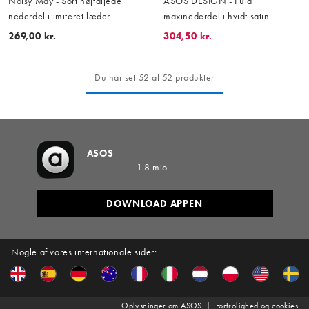
Noisy May - Sort højtaljede
ASOS DESIGN - Fuld
nederdel i imiteret læder
maxinederdel i hvidt satin
269,00 kr.
304,50 kr.
Du har set 52 af 52 produkter
ASOS
1.8 mio.
DOWNLOAD APPEN
Nogle af vores internationale sider:
Oplysninger om ASOS
Fortrolighed og cookies