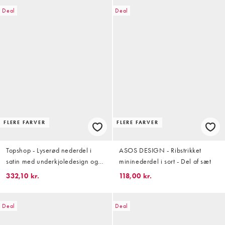
Deal
Deal
FLERE FARVER
FLERE FARVER
Topshop - Lyserød nederdel i
ASOS DESIGN - Ribstrikket
satin med underkjoledesign og
mininederdel i sort - Del af sæt
kontrasterende kanter i
332,10 kr.
118,00 kr.
blondestof
Deal
Deal