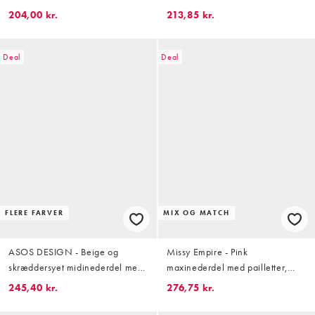
nålestriber i 90'er-stil - Del af
204,00 kr.
213,85 kr.
sæt - Kun hos ASOS
Deal
Deal
FLERE FARVER
MIX OG MATCH
ASOS DESIGN - Beige og
Missy Empire - Pink
skræddersyet midinederdel med
maxinederdel med pailletter,
pencilform og bælte
snoet front og høj slids - Del af
245,40 kr.
276,75 kr.
sæt