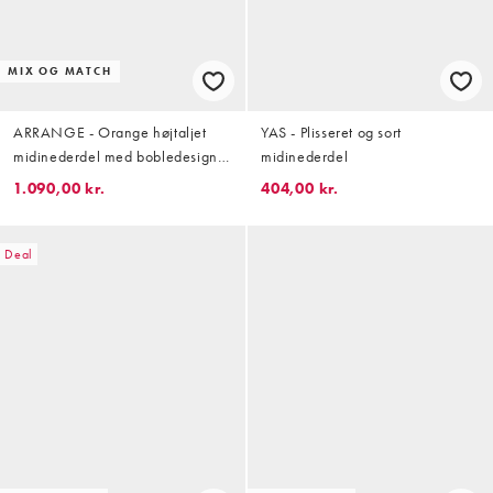
MIX OG MATCH
ARRANGE - Orange højtaljet
YAS - Plisseret og sort
midinederdel med bobledesign -
midinederdel
Del af sæt
1.090,00 kr.
404,00 kr.
Deal