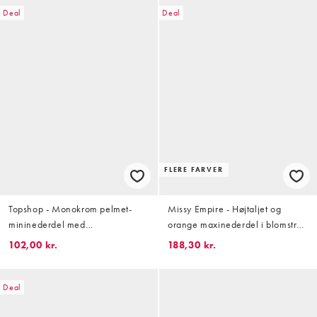
Deal
Deal
FLERE FARVER
Topshop - Monokrom pelmet-
Missy Empire - Højtaljet og
mininederdel med
orange maxinederdel i blomstret
sildebensmønster
blondestof
102,00 kr.
188,30 kr.
Deal