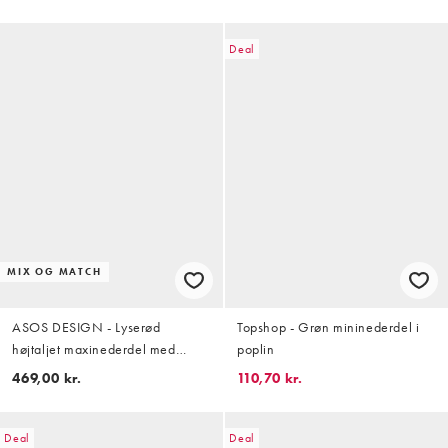
Deal
MIX OG MATCH
ASOS DESIGN - Lyserød
Topshop - Grøn mininederdel i
højtaljet maxinederdel med
poplin
sømdetaljer - Del af sæt
469,00 kr.
110,70 kr.
Deal
Deal