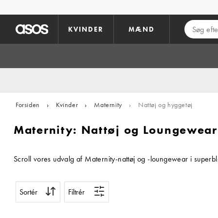
Gå til hovedindhold
KVINDER
MÆND
Forsiden
›
Kvinder
›
Maternity
›
Nattøj og hyggetøj
Maternity: Nattøj og Loungewear
Scroll vores udvalg af Maternity-nattøj og -loungewear i superb
Sortér
Filtrér