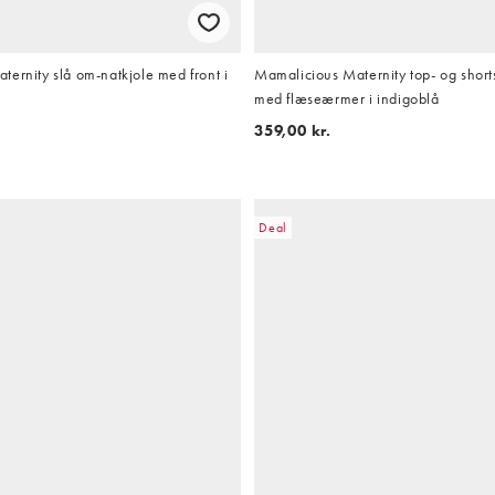
ernity slå om-natkjole med front i
Mamalicious Maternity top- og shorts
med flæseærmer i indigoblå
359,00 kr.
Deal