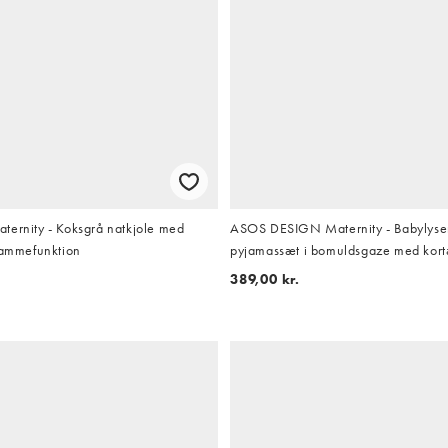
ternity - Koksgrå natkjole med
ASOS DESIGN Maternity - Babylyse
g ammefunktion
pyjamassæt i bomuldsgaze med kort
og shorts
389,00 kr.