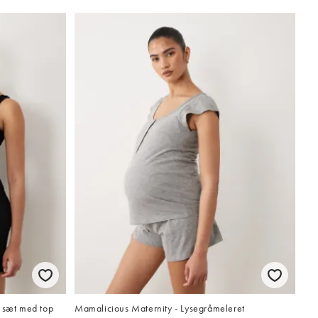
s sæt med top
Mamalicious Maternity - Lysegråmeleret