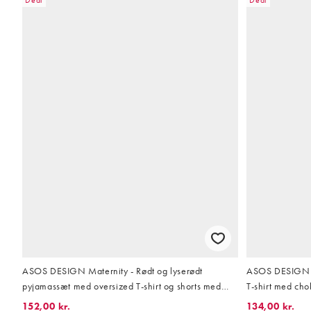
ASOS DESIGN Maternity - Rødt og lyserødt
ASOS DESIGN Ma
pyjamassæt med oversized T-shirt og shorts med
T-shirt med ch
kirsebærprint
152,00 kr.
134,00 kr.