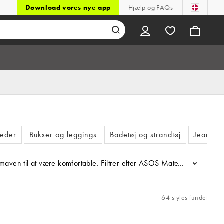
Download vores nye app
Hjælp og FAQs
gheder
Bukser og leggings
Badetøj og strandtøj
Jeans
og maven til at være komfortable. Filtrer efter ASOS Maternity for v
...
64 styles fundet