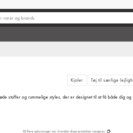
Kjoler
Tøj til særlige lejli
løde stoffer og rummelige styles, der er designet til at få både dig 
Få flere oplysninger om, hvordan disse produkter rangeres