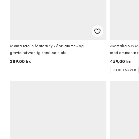
Mamalicious Maternity - Sort amme- og
Mamalicious Ma
graviditetsvenlig cami-natkjole
med ammefunkti
389,00 kr.
459,00 kr.
FLERE FARVER