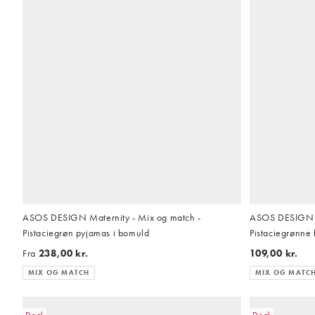
ASOS DESIGN Maternity - Mix og match -
ASOS DESIGN M
Pistaciegrøn pyjamas i bomuld
Pistaciegrønne 
Fra
238,00 kr.
109,00 kr.
MIX OG MATCH
MIX OG MATC
Deal
Deal