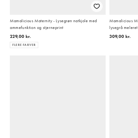
Mamalicious Maternity - Lysegrøn natkjole med
Mamalicious Mat
ammefunktion og stjerneprint
lysegrå meleret
229,00 kr.
309,00 kr.
FLERE FARVER