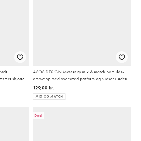
rødt
ASOS DESIGN Maternity mix & match bomulds-
ærmet skjorte
ammetop med oversized pasform og slidser i siden i
pistaciegrøn
129,00 kr.
MIX OG MATCH
Deal