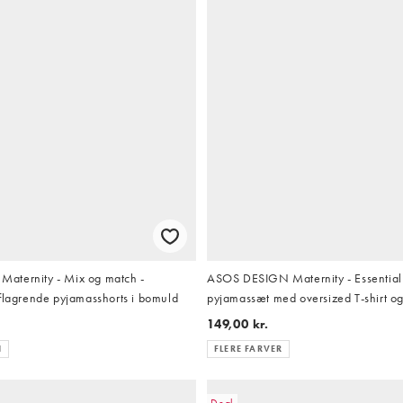
aternity - Mix og match -
ASOS DESIGN Maternity - Essential 
flagrende pyjamasshorts i bomuld
pyjamassæt med oversized T-shirt og
149,00 kr.
H
FLERE FARVER
Deal