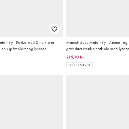
ternity - Pakke med 2 natkjoler
Mamalicious Maternity - Amme- og
on i gråmeleret og lyserød
graviditetsvenlig natkjole med lyseg
striber
215,10 kr.
FLERE FARVER