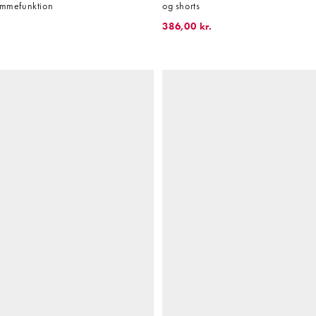
 ammefunktion
og shorts
386,00 kr.