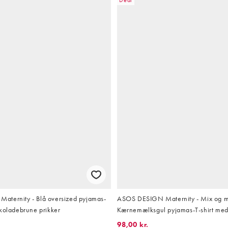
ternity - Blå oversized pyjamas-
ASOS DESIGN Maternity - Mix og m
okoladebrune prikker
Kærnemælksgul pyjamas-T-shirt me
og slids i siden i bomuld
98,00 kr.