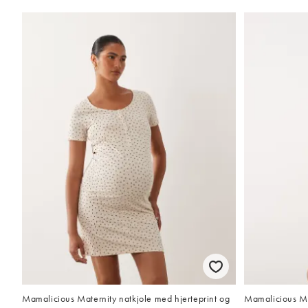
Mamalicious Maternity natkjole med hjerteprint og
Mamalicious Ma