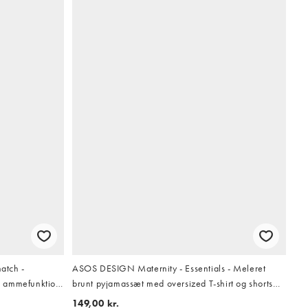
atch -
ASOS DESIGN Maternity - Essentials - Meleret
d ammefunktion
brunt pyjamassæt med oversized T-shirt og shorts
med overlock-sømme i kontrast
149,00 kr.