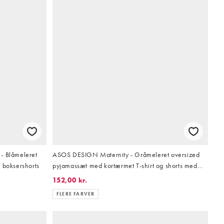
- Blåmeleret
ASOS DESIGN Maternity - Gråmeleret oversized
 boksershorts
pyjamassæt med kortærmet T-shirt og shorts med
fåreprint
152,00 kr.
FLERE FARVER