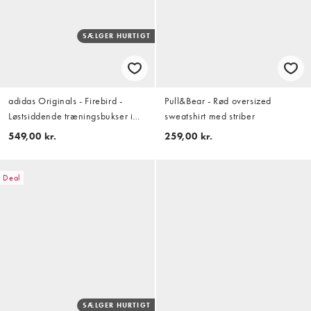
SÆLGER HURTIGT
adidas Originals - Firebird -
Pull&Bear - Rød oversized
Løstsiddende træningsbukser i
sweatshirt med striber
team victory-rød/hvid
549,00 kr.
259,00 kr.
Deal
SÆLGER HURTIGT