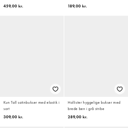
creme og brun stribe
459,00 kr.
189,00 kr.
Kun Tall satinbukser med elastik i
Hollister hyggelige bukser med
sort
brede ben i grå stribe
309,00 kr.
289,00 kr.