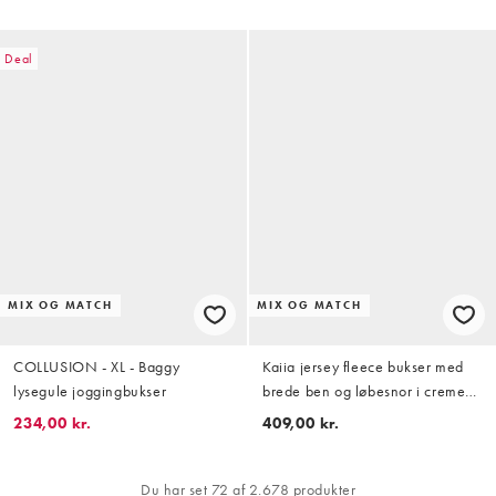
Deal
MIX OG MATCH
MIX OG MATCH
COLLUSION - XL - Baggy
Kaiia jersey fleece bukser med
lysegule joggingbukser
brede ben og løbesnor i creme-
og brunstribet sæt
234,00 kr.
409,00 kr.
Du har set 72 af 2.678 produkter