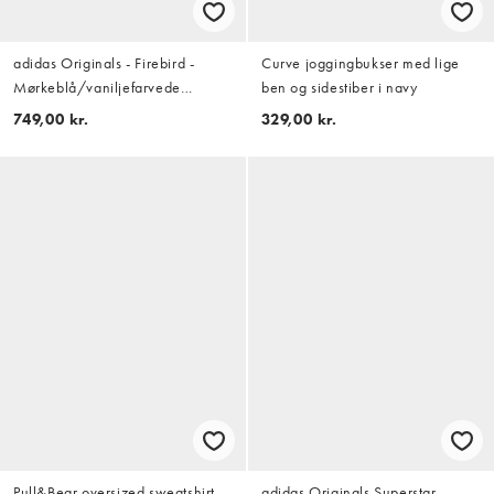
adidas Originals - Firebird -
Curve joggingbukser med lige
Mørkeblå/vaniljefarvede
ben og sidestiber i navy
træningsbukser med nålestriber
749,00 kr.
329,00 kr.
Pull&Bear oversized sweatshirt
adidas Originals Superstar