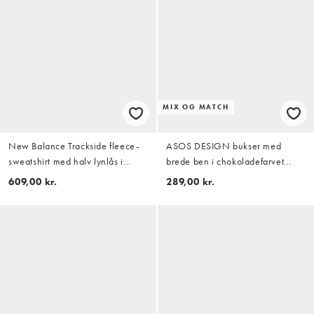
MIX OG MATCH
New Balance Trackside fleece-
ASOS DESIGN bukser med
sweatshirt med halv lynlås i
brede ben i chokoladefarvet
beige
stribe, del af sæt
609,00 kr.
289,00 kr.