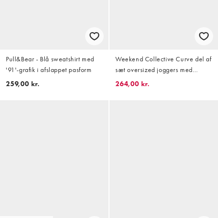
Pull&Bear - Blå sweatshirt med
Weekend Collective Curve del af
'91'-grafik i afslappet pasform
sæt oversized joggers med
barrel-ben og grafik i koralrød
259,00 kr.
264,00 kr.