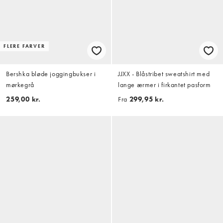
FLERE FARVER
Bershka bløde joggingbukser i
JJXX - Blåstribet sweatshirt med
mørkegrå
lange ærmer i firkantet pasform
259,00 kr.
Fra
299,95 kr.