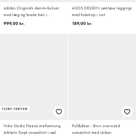
adidas Originals denim-bukser
ASOS DESIGN sømløse leggings
med læg og brede ben i
med fodstrop i sort
indigoblå denim
999,00 kr.
189,00 kr.
FLERE FARVER
Nike Studio Fleece mellemtung
Pull&Bear - Brun oversized
Athletic Dept sweatshirt i rød
sweatshirt med striber