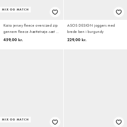
MIX OG MATCH
Kaiia jersey fleece oversized zip
ASOS DESIGN joggers med
gennem fleece-hættetrøje-sæt i
brede ben i burgundy
navy-stribe
459,00 kr.
229,00 kr.
MIX OG MATCH