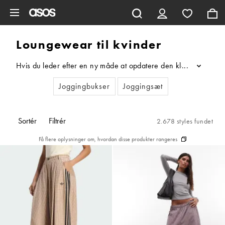
Gå til hovedindhold
Loungewear til kvinder
Hvis du leder efter en ny måde at opdatere den klassiske sweat
...
Joggingbukser
Joggingsæt
Sortér
Filtrér
2.678 styles fundet
Få flere oplysninger om, hvordan disse produkter rangeres