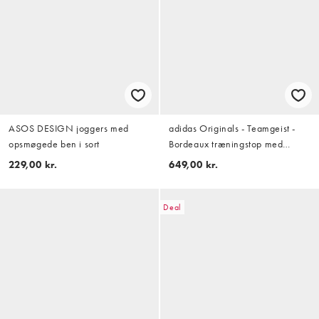
ASOS DESIGN joggers med
adidas Originals - Teamgeist -
opsmøgede ben i sort
Bordeaux træningstop med
reflekterende sølvfarvede
229,00 kr.
649,00 kr.
detaljer
Deal