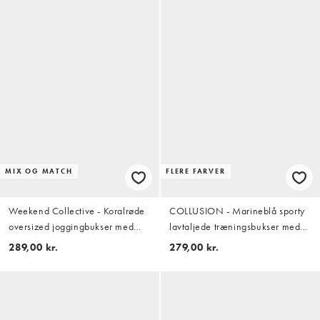
MIX OG MATCH
FLERE FARVER
Weekend Collective - Koralrøde
COLLUSION - Marineblå sporty
oversized joggingbukser med
lavtaljede træningsbukser med
barrel-ben og grafik - Del af sæt
svaj - Del af sæt
289,00 kr.
279,00 kr.