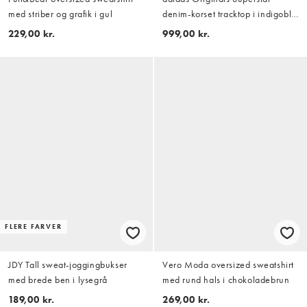
med striber og grafik i gul
denim-korset tracktop i indigoblå
denim
229,00 kr.
999,00 kr.
FLERE FARVER
JDY Tall sweat-joggingbukser
Vero Moda oversized sweatshirt
med brede ben i lysegrå
med rund hals i chokoladebrun
189,00 kr.
269,00 kr.