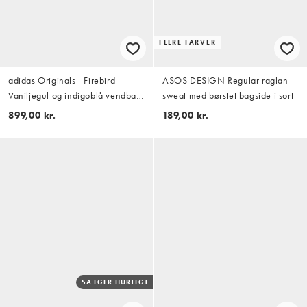
FLERE FARVER
adidas Originals - Firebird -
ASOS DESIGN Regular raglan
Vaniljegul og indigoblå vendbar
sweat med børstet bagside i sort
træningsjakke
899,00 kr.
189,00 kr.
SÆLGER HURTIGT