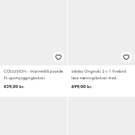
COLLUSION - Marineblå posede
adidas Originals 2-i-1 Firebird
XL-sportsjoggingbukser
løse træningsbukser med
blondeskørt i collegiate navy
439,00 kr.
699,00 kr.