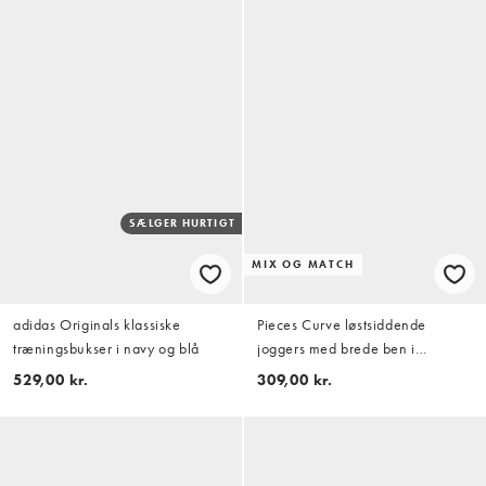
SÆLGER HURTIGT
MIX OG MATCH
adidas Originals klassiske
Pieces Curve løstsiddende
træningsbukser i navy og blå
joggers med brede ben i
kaffebrun som del af sæt
529,00 kr.
309,00 kr.