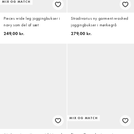
MIX OG MATCH
Pieces wide leg joggingbukser i
Stradivarius ny garment-washed
navy som del af sæt
joggingbukser i mørkegrå
249,00 kr.
279,00 kr.
MIX OG MATCH