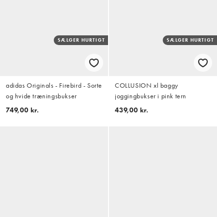
SÆLGER HURTIGT
SÆLGER HURTIGT
adidas Originals - Firebird - Sorte
COLLUSION xl baggy
og hvide træningsbukser
joggingbukser i pink tern
749,00 kr.
439,00 kr.