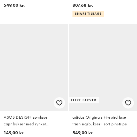
salviegrøn
549,00 kr.
807,68 kr.
SNART TILBAGE
FLERE FARVER
ASOS DESIGN sømløse
adidas Originals Firebird løse
capribukser med rynket
træningsbukser i sort pinstripe
kantdetalje i sort
149,00 kr.
549,00 kr.