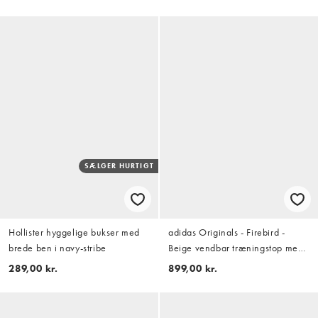
SÆLGER HURTIGT
Hollister hyggelige bukser med
adidas Originals - Firebird -
brede ben i navy-stribe
Beige vendbar træningstop med
røde detaljer
289,00 kr.
899,00 kr.