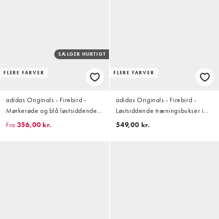
SÆLGER HURTIGT
FLERE FARVER
FLERE FARVER
adidas Originals - Firebird -
adidas Originals - Firebird -
Mørkerøde og blå løstsiddende
Løstsiddende træningsbukser i
træningsbukser - Kun hos ASOS
grøn/gul
Fra
356,00 kr.
549,00 kr.