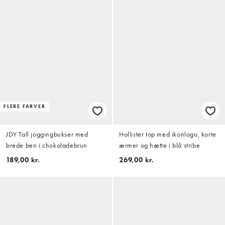
FLERE FARVER
JDY Tall joggingbukser med
Hollister top med ikonlogo, korte
brede ben i chokoladebrun
ærmer og hætte i blå stribe
189,00 kr.
269,00 kr.