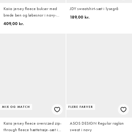
Kaiia jersey fleece bukser med
JDY sweatshirt-sæt i lysegrå
brede ben og løbesnor i navy-
189,00 kr.
stribe, del af sæt
409,00 kr.
MIX OG MATCH
FLERE FARVER
Kaiia jersey fleece oversized zip-
ASOS DESIGN Regular raglan
through fleece hættetrøje-sæt i
sweat i navy