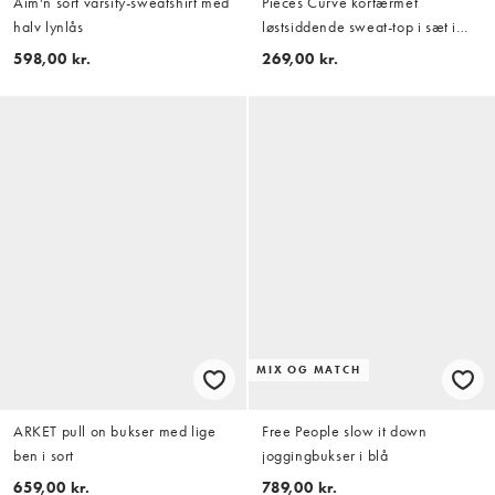
Aim'n sort varsity-sweatshirt med
Pieces Curve kortærmet
halv lynlås
løstsiddende sweat-top i sæt i
kaffebrun
598,00 kr.
269,00 kr.
MIX OG MATCH
ARKET pull on bukser med lige
Free People slow it down
ben i sort
joggingbukser i blå
659,00 kr.
789,00 kr.