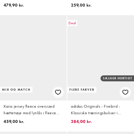
479,90 kr.
259,00 kr.
Deal
SÆLGER HURTIGT
MIX OG MATCH
FLERE FARVER
Kaiia jersey fleece oversized
adidas Originals - Firebird -
hættetrøje med lynlås i fleece
Klassiske træningsbukser i
som sæt i chokolade- og
blå/rødbrun
459,00 kr.
384,00 kr.
cremefarvet stribe