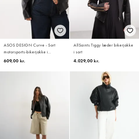
ASOS DESIGN Curve - Sort
AllSaints Tiggy læder bikerjakke
motorsports-bikerjakke i
i sort
læderlook
609,00 kr.
4.029,00 kr.