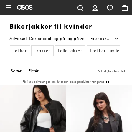
Gå til hovedindhold
Bikerjakker til kvinder
Advarsel: Der er cool lag-på-lag på vej – vi snakker selvfølgel
...
Jakker
Frakker
Lette jakker
Frakker i imiteret pe
Sortér
Filtrér
21 styles fundet
Få flere oplysninger om, hvordan disse produkter rangeres