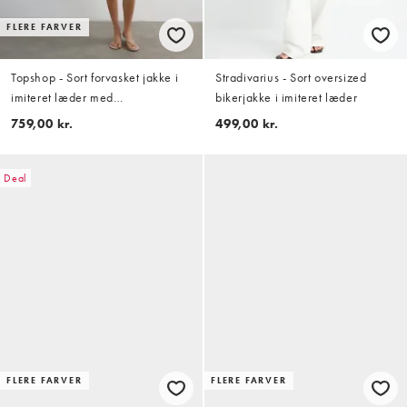
FLERE FARVER
Topshop - Sort forvasket jakke i
Stradivarius - Sort oversized
imiteret læder med
bikerjakke i imiteret læder
gennemgående lynlås og
759,00 kr.
499,00 kr.
påsyede lommer
Deal
FLERE FARVER
FLERE FARVER