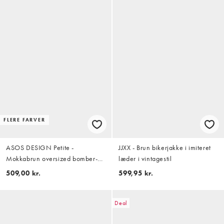
FLERE FARVER
ASOS DESIGN Petite -
JJXX - Brun bikerjakke i imiteret
Mokkabrun oversized bomber-
læder i vintagestil
bikerjakke med læderlook
509,00 kr.
599,95 kr.
Deal