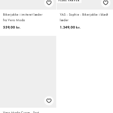
FLERE FARVER
Bikerjakke i imiteret læder
YAS - Sophie - Bikerjakke i blødt
fra Vero Moda
læder
559,00 kr.
1.349,00 kr.
Vero Moda Curve - Sort