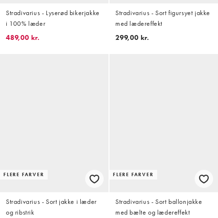
Stradivarius - Lyserød bikerjakke
Stradivarius - Sort figursyet jakke
i 100% læder
med lædereffekt
489,00 kr.
299,00 kr.
FLERE FARVER
FLERE FARVER
Stradivarius - Sort jakke i læder
Stradivarius - Sort ballonjakke
og ribstrik
med bælte og lædereffekt