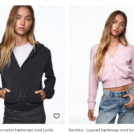
orvasket hættetrøje med lynlås
Bershka - Lyserød hættetrøje med ly