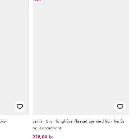
 Grøn
Levi's - Brun langhåret fleecetrøje med halv lynlås
og leopardprint
228,00 kr.