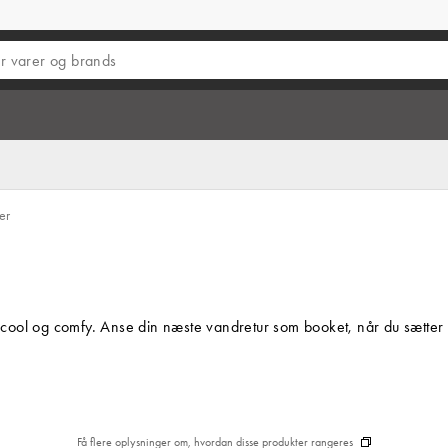
er
e cool og comfy. Anse din næste vandretur som booket, når du sætter p
Få flere oplysninger om, hvordan disse produkter rangeres