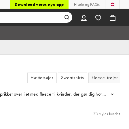
Download vores nye app
Hjælp og FAQs
Hættetrøjer
Sweatshirts
Fleece-trøjer
rikket over i'et med fleece til kvinder, der gør dig hot, uanset hvor
...
73 styles fundet