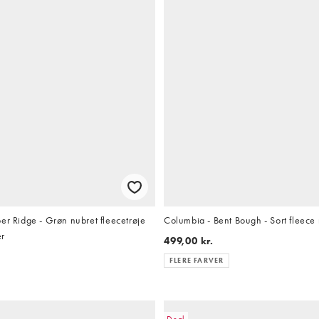
er Ridge - Grøn nubret fleecetrøje
Columbia - Bent Bough - Sort fleece
er
499,00 kr.
FLERE FARVER
Deal