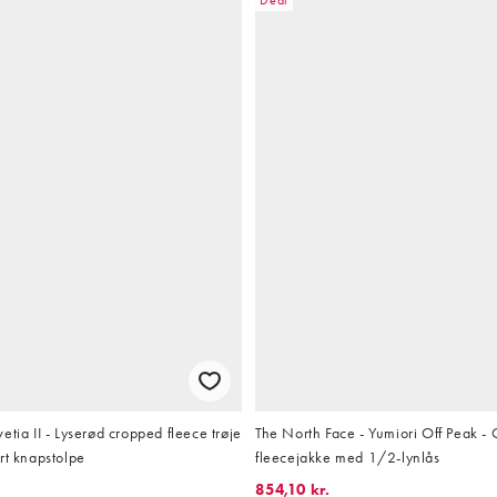
etia II - Lyserød cropped fleece trøje
The North Face - Yumiori Off Peak -
rt knapstolpe
fleecejakke med 1/2-lynlås
854,10 kr.