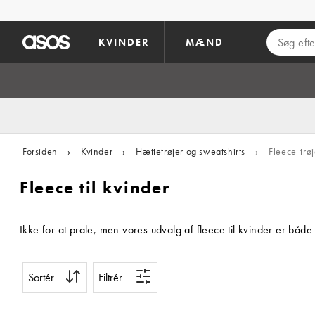
Gå til hovedindhold
KVINDER
MÆND
Forsiden
›
Kvinder
›
Hættetrøjer og sweatshirts
›
Fleece-trøj
Fleece til kvinder
Ikke for at prale, men vores udvalg af fleece til kvinder er båd
Sortér
Filtrér