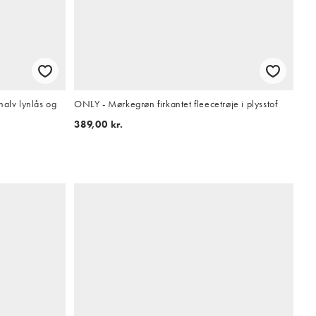
halv lynlås og
ONLY - Mørkegrøn firkantet fleecetrøje i plysstof
389,00 kr.