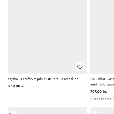
Oysho - Ecrufarvet jakke i imiteret lammeskind
Columbia - Jasp
med trykknapp
559,00 kr.
707,00 kr.
FLERE FARVER
Deal
Deal