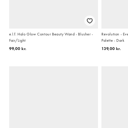
e.l.f. Halo Glow Contour Beauty Wand - Blusher -
Revolution - E
Fair/Light
Palette - Dark
99,00 kr.
139,00 kr.