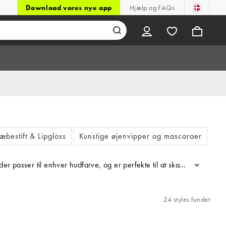
Download vores nye app
Hjælp og FAQs
æbestift & Lipgloss
Kunstige øjenvipper og mascaraer
Øj
er passer til enhver hudfarve, og er perfekte til at skabe det skulpt
...
24 styles fundet