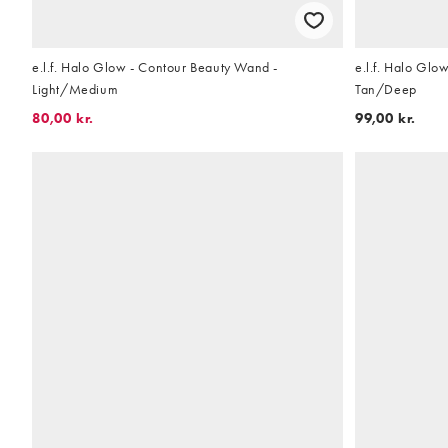
e.l.f. Halo Glow - Contour Beauty Wand -
e.l.f. Halo Glo
Light/Medium
Tan/Deep
80,00 kr.
99,00 kr.