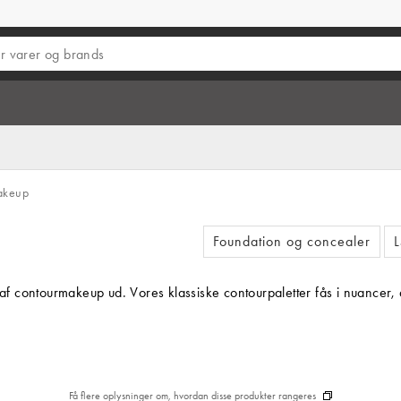
akeup
Foundation og concealer
L
 af contourmakeup ud. Vores klassiske contourpaletter fås i nuancer, d
Få flere oplysninger om, hvordan disse produkter rangeres