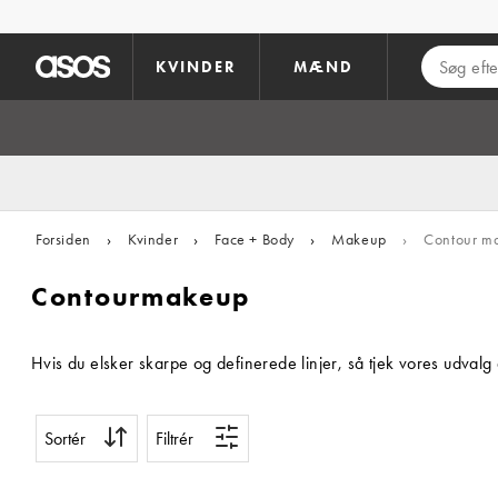
Gå til hovedindhold
KVINDER
MÆND
Forsiden
›
Kvinder
›
Face + Body
›
Makeup
›
Contour m
Contourmakeup
Hvis du elsker skarpe og definerede linjer, så tjek vores udvalg
Sortér
Filtrér