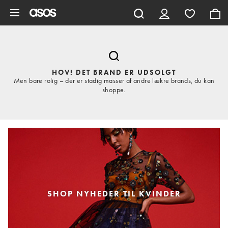
Gå til hovedindhold
HOV! DET BRAND ER UDSOLGT
Men bare rolig – der er stadig masser af andre lækre brands, du kan
shoppe.
SHOP NYHEDER TIL KVINDER