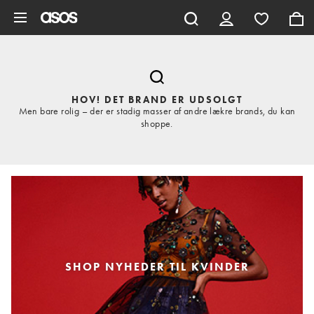
Gå til hovedindhold
HOV! DET BRAND ER UDSOLGT
Men bare rolig – der er stadig masser af andre lækre brands, du kan
shoppe.
SHOP NYHEDER TIL KVINDER