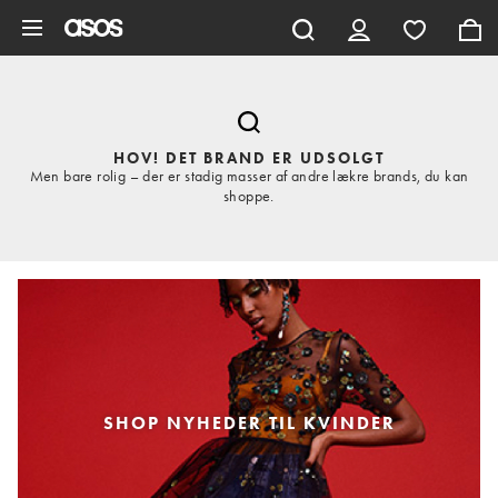
Gå til hovedindhold
HOV! DET BRAND ER UDSOLGT
Men bare rolig – der er stadig masser af andre lækre brands, du kan
shoppe.
SHOP NYHEDER TIL KVINDER