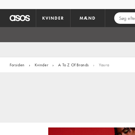
Gå til hovedindhold
KVINDER
MÆND
Forsiden
›
Kvinder
›
A To Z Of Brands
›
Yaura