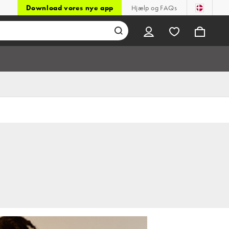
Download vores nye app
Hjælp og FAQs