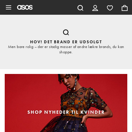
Gå til hovedindhold
HOV! DET BRAND ER UDSOLGT
Men bare rolig – der er stadig masser af andre lækre brands, du kan
shoppe.
SHOP NYHEDER TIL KVINDER