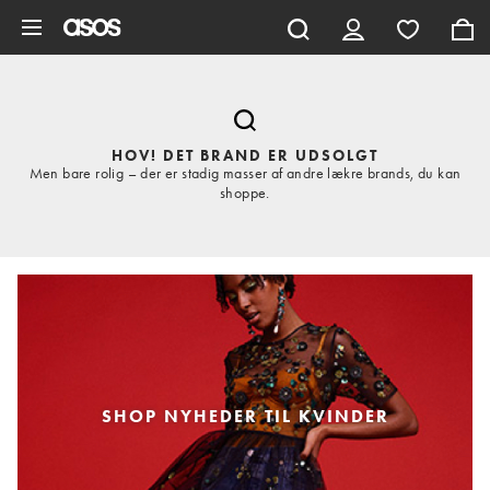
Gå til hovedindhold
HOV! DET BRAND ER UDSOLGT
Men bare rolig – der er stadig masser af andre lækre brands, du kan
shoppe.
SHOP NYHEDER TIL KVINDER