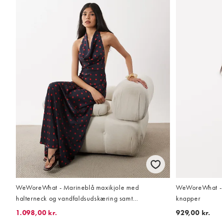
WeWoreWhat - Marineblå maxikjole med
WeWoreWhat - 
halterneck og vandfaldsudskæring samt
knapper
polkaprikker
1.098,00 kr.
929,00 kr.