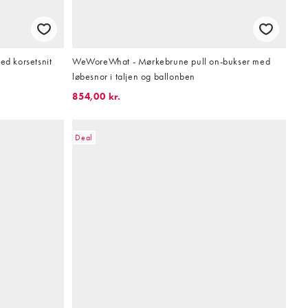
d korsetsnit
WeWoreWhat - Mørkebrune pull on-bukser med
løbesnor i taljen og ballonben
854,00 kr.
Deal