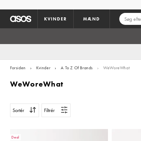
Gå til hovedindhold
KVINDER
MÆND
Forsiden
›
Kvinder
›
A To Z Of Brands
›
WeWoreWhat
WeWoreWhat
Sortér
Filtrér
Deal