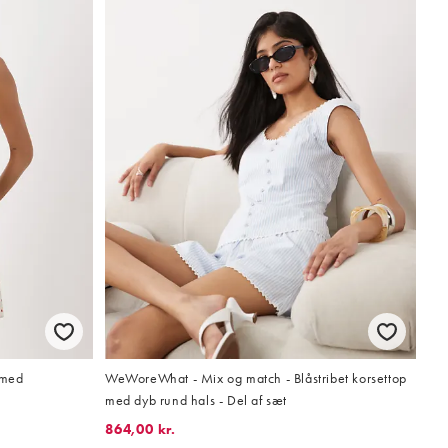
 med
WeWoreWhat - Mix og match - Blåstribet korsettop
med dyb rund hals - Del af sæt
864,00 kr.