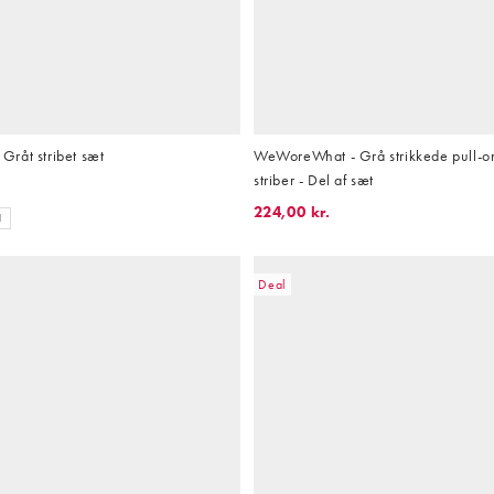
råt stribet sæt
WeWoreWhat - Grå strikkede pull-o
striber - Del af sæt
224,00 kr.
H
Deal