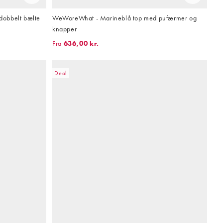
dobbelt bælte
WeWoreWhat - Marineblå top med pufærmer og
knapper
Fra
636,00 kr.
Deal