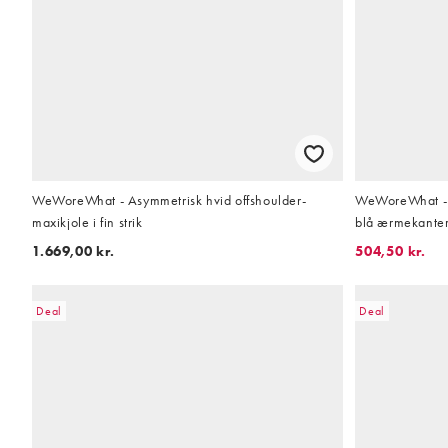
WeWoreWhat - Asymmetrisk hvid offshoulder-
WeWoreWhat - 
maxikjole i fin strik
blå ærmekanter i
1.669,00 kr.
504,50 kr.
Deal
Deal