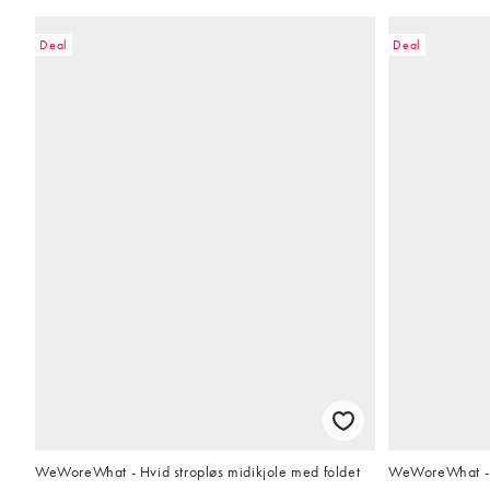
Deal
Deal
WeWoreWhat - Hvid stropløs midikjole med foldet
WeWoreWhat - M