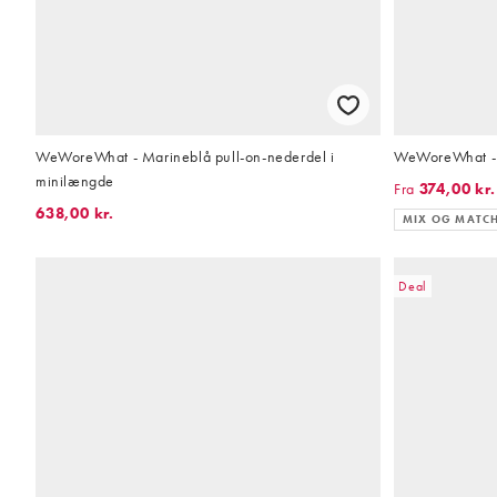
WeWoreWhat - Marineblå pull-on-nederdel i
WeWoreWhat - G
minilængde
Fra
374,00 kr.
638,00 kr.
MIX OG MATC
Deal