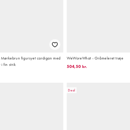
Mørkebrun figursyet cardigan med
WeWoreWhat - Gråmeleret trøje
 fin strik
504,50 kr.
Deal