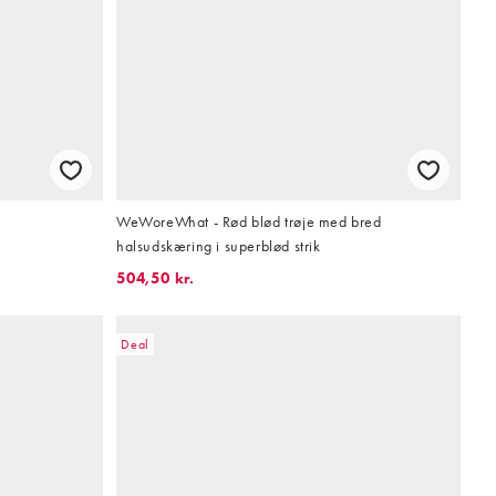
WeWoreWhat - Rød blød trøje med bred
halsudskæring i superblød strik
504,50 kr.
Deal