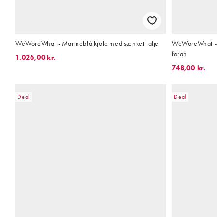
WeWoreWhat - Marineblå kjole med sænket talje
WeWoreWhat - 
foran
1.026,00 kr.
748,00 kr.
Deal
Deal