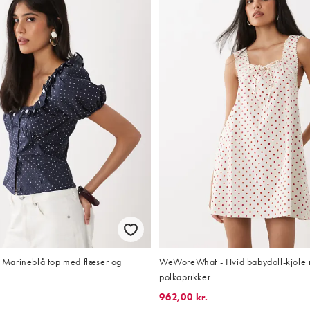
Marineblå top med flæser og
WeWoreWhat - Hvid babydoll-kjole
polkaprikker
962,00 kr.