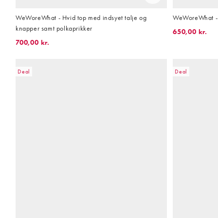
WeWoreWhat - Hvid top med indsyet talje og
WeWoreWhat - H
knapper samt polkaprikker
650,00 kr.
700,00 kr.
Deal
Deal