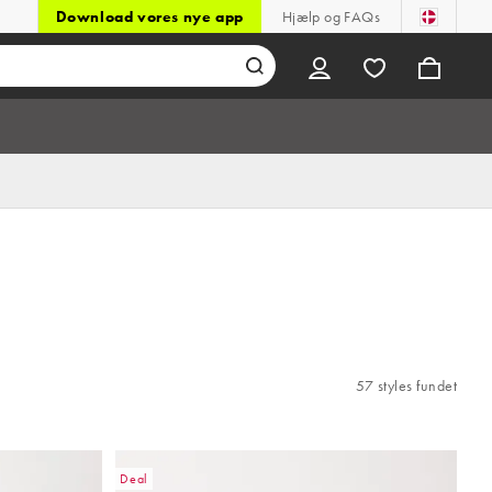
Download vores nye app
Hjælp og FAQs
57 styles fundet
Deal