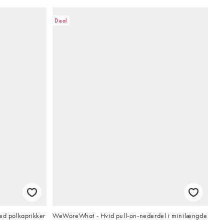
Deal
ed polkaprikker
WeWoreWhat - Hvid pull-on-nederdel i minilængde