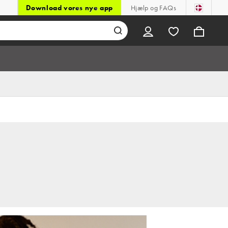
Download vores nye app
Hjælp og FAQs