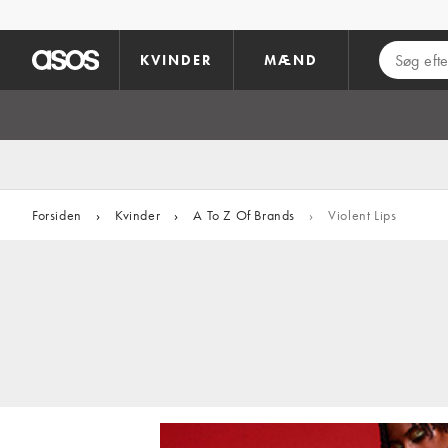
Gå til hovedindhold
KVINDER
MÆND
Forsiden
›
Kvinder
›
A To Z Of Brands
›
Violent Lips