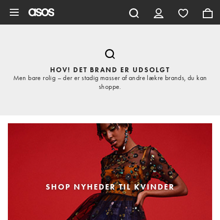
Gå til hovedindhold
HOV! DET BRAND ER UDSOLGT
Men bare rolig – der er stadig masser af andre lækre brands, du kan
shoppe.
SHOP NYHEDER TIL KVINDER