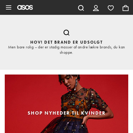
Gå til hovedindhold
HOV! DET BRAND ER UDSOLGT
Men bare rolig – der er stadig masser af andre lækre brands, du kan
shoppe.
SHOP NYHEDER TIL KVINDER