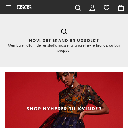
Gå til hovedindhold
HOV! DET BRAND ER UDSOLGT
Men bare rolig – der er stadig masser af andre lækre brands, du kan
shoppe.
SHOP NYHEDER TIL KVINDER