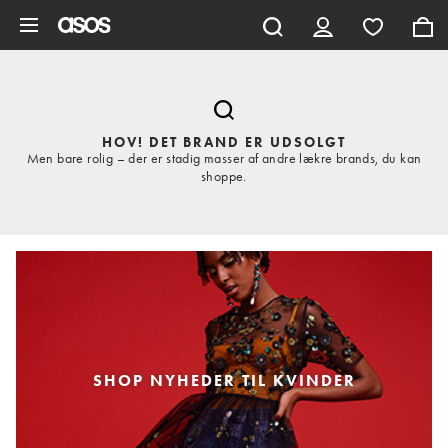
Gå til hovedindhold
HOV! DET BRAND ER UDSOLGT
Men bare rolig – der er stadig masser af andre lækre brands, du kan
shoppe.
SHOP NYHEDER TIL KVINDER